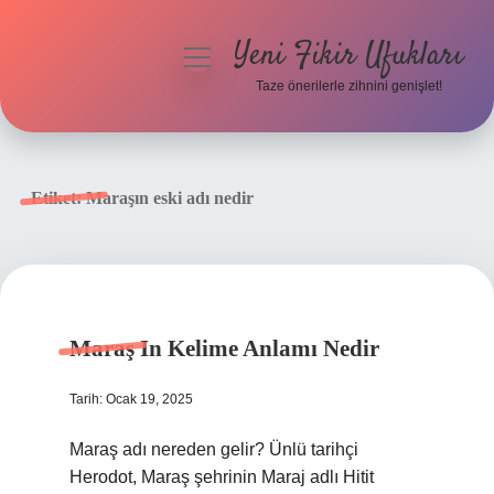
Yeni Fikir Ufukları
menüyü
aç
Taze önerilerle zihnini genişlet!
Anasayfa
Gizlilik Politikası
Etiket:
Maraşın eski adı nedir
Yasal Uyarı
Hakkımızda
Maraş In Kelime Anlamı Nedir
Tarih: Ocak 19, 2025
Maraş adı nereden gelir? Ünlü tarihçi
Herodot, Maraş şehrinin Maraj adlı Hitit