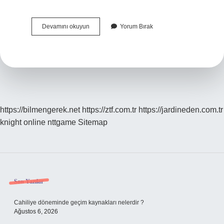
Maraş
Devamını okuyun
Yorum Bırak
In
Kelime
Anlamı
Nedir
https://bilmengerek.net
https://ztf.com.tr
https://jardineden.com.tr
knight online
nttgame
Sitemap
Sidebar
Son Yazılar
Cahiliye döneminde geçim kaynakları nelerdir ?
Ağustos 6, 2026