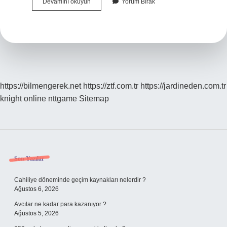
Kısa
Devamını okuyun
Yorum Bırak
Makale
Nedir
https://bilmengerek.net
https://ztf.com.tr
https://jardineden.com.tr
knight online
nttgame
Sitemap
Sidebar
Son Yazılar
Cahiliye döneminde geçim kaynakları nelerdir ?
Ağustos 6, 2026
Avcılar ne kadar para kazanıyor ?
Ağustos 5, 2026