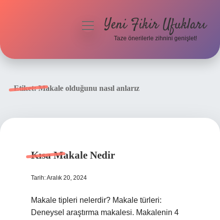
Yeni Fikir Ufukları
menüyü
aç
Taze önerilerle zihnini genişlet!
Anasayfa
Gizlilik Politikası
Etiket:
Makale olduğunu nasıl anlarız
Yasal Uyarı
Hakkımızda
Kısa Makale Nedir
Tarih: Aralık 20, 2024
Makale tipleri nelerdir? Makale türleri:
Deneysel araştırma makalesi. Makalenin 4