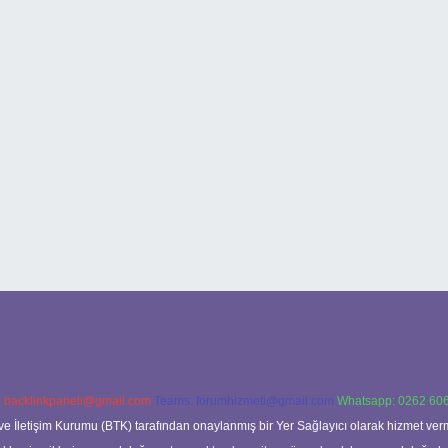
:
backlinkpaneli@gmail.com
Teams:
forumhizmeti@gmail.com
Whatsapp: 0262 606
ve İletişim Kurumu (BTK) tarafından onaylanmış bir Yer Sağlayıcı olarak hizmet verm