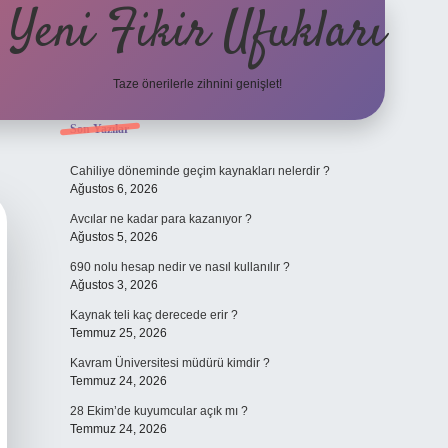
Yeni Fikir Ufukları
Taze önerilerle zihnini genişlet!
Sidebar
Son Yazılar
ilbet yeni giriş
ilbet mobil g
Cahiliye döneminde geçim kaynakları nelerdir ?
Ağustos 6, 2026
Avcılar ne kadar para kazanıyor ?
Ağustos 5, 2026
690 nolu hesap nedir ve nasıl kullanılır ?
Ağustos 3, 2026
Kaynak teli kaç derecede erir ?
Temmuz 25, 2026
Kavram Üniversitesi müdürü kimdir ?
Temmuz 24, 2026
28 Ekim’de kuyumcular açık mı ?
Temmuz 24, 2026