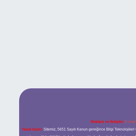
Reklam ve İletişim:
E-mail
Yasal Uyarı:
Sitemiz, 5651 Sayılı Kanun gereğince Bilgi Teknolojileri 