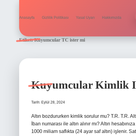
Anasayfa
Gizlilik Politikası
Yasal Uyarı
Hakkımızda
Etiket:
Kuyumcular TC ister mi
Kuyumcular Kimlik I
Tarih: Eylül 28, 2024
Altın bozdururken kimlik sorulur mu? T.R. T.R. Al
İban numarası ile altın alınır mı? Altın hesabınıza
1000 miliam saflıkta (24 ayar saf altın) işlenir. Sa