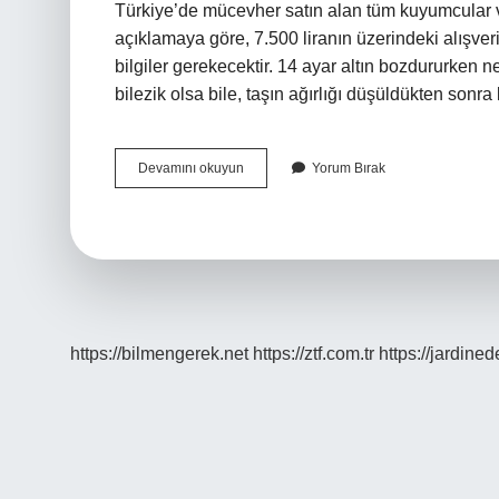
Türkiye’de mücevher satın alan tüm kuyumcular ve
açıklamaya göre, 7.500 liranın üzerindeki alışveri
bilgiler gerekecektir. 14 ayar altın bozdururken ne
bilezik olsa bile, taşın ağırlığı düşüldükten sonr
Kuyumcular
Devamını okuyun
Yorum Bırak
Kimlik
Ister
Mi
https://bilmengerek.net
https://ztf.com.tr
https://jardine