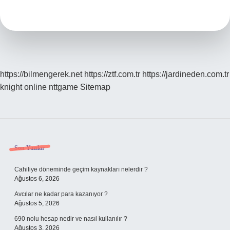
Yazılır
https://bilmengerek.net
https://ztf.com.tr
https://jardineden.com.tr
knight online
nttgame
Sitemap
Sidebar
Son Yazılar
Cahiliye döneminde geçim kaynakları nelerdir ?
Ağustos 6, 2026
Avcılar ne kadar para kazanıyor ?
Ağustos 5, 2026
690 nolu hesap nedir ve nasıl kullanılır ?
Ağustos 3, 2026