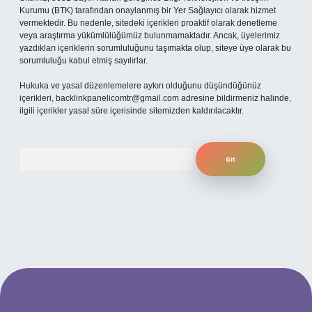
Kurumu (BTK) tarafından onaylanmış bir Yer Sağlayıcı olarak hizmet
vermektedir. Bu nedenle, sitedeki içerikleri proaktif olarak denetleme
veya araştırma yükümlülüğümüz bulunmamaktadır. Ancak, üyelerimiz
yazdıkları içeriklerin sorumluluğunu taşımakta olup, siteye üye olarak bu
sorumluluğu kabul etmiş sayılırlar.
Hukuka ve yasal düzenlemelere aykırı olduğunu düşündüğünüz
içerikleri,
backlinkpanelicomtr@gmail.com
adresine bildirmeniz halinde,
ilgili içerikler yasal süre içerisinde sitemizden kaldırılacaktır.
Arama
 mobil giriş
ilbet giriş adresi
www.betexper.xyz/