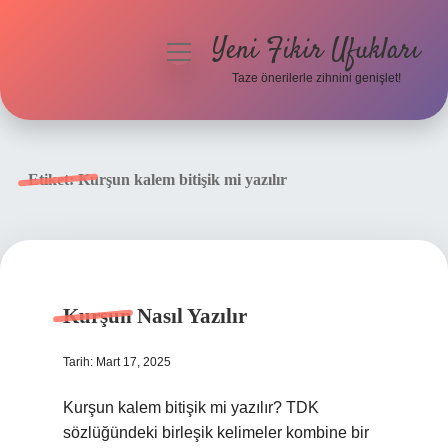
Yeni Fikir Ufukları
menüyü
aç
Taze önerilerle zihnini genişlet!
Anasayfa
Gizlilik Politikası
Etiket:
Kurşun kalem bitişik mi yazılır
Yasal Uyarı
Hakkımızda
Kurşun Nasıl Yazılır
Tarih: Mart 17, 2025
Kurşun kalem bitişik mi yazılır? TDK
sözlüğündeki birleşik kelimeler kombine bir