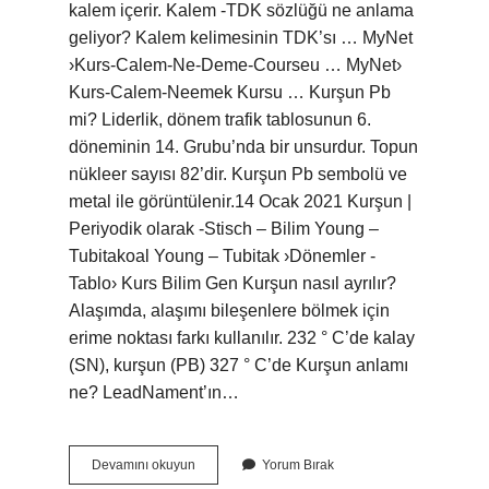
kalem içerir. Kalem -TDK sözlüğü ne anlama
geliyor? Kalem kelimesinin TDK’sı … MyNet
›Kurs-Calem-Ne-Deme-Courseu … MyNet›
Kurs-Calem-Neemek Kursu … Kurşun Pb
mi? Liderlik, dönem trafik tablosunun 6.
döneminin 14. Grubu’nda bir unsurdur. Topun
nükleer sayısı 82’dir. Kurşun Pb sembolü ve
metal ile görüntülenir.14 Ocak 2021 Kurşun |
Periyodik olarak -Stisch – Bilim Young –
Tubitakoal Young – Tubitak ›Dönemler -
Tablo› Kurs Bilim Gen Kurşun nasıl ayrılır?
Alaşımda, alaşımı bileşenlere bölmek için
erime noktası farkı kullanılır. 232 ° C’de kalay
(SN), kurşun (PB) 327 ° C’de Kurşun anlamı
ne? LeadNament’ın…
Kurşun
Devamını okuyun
Yorum Bırak
Nasıl