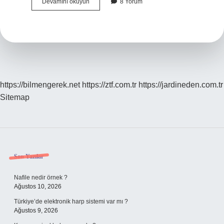
Yumurta
Devamını okuyun
8 Yorum
Olmadan
Köfte
Olur
Mu
https://bilmengerek.net
https://ztf.com.tr
https://jardineden.com.tr
Sitemap
Sidebar
Son Yazılar
Nafile nedir örnek ?
Ağustos 10, 2026
Türkiye’de elektronik harp sistemi var mı ?
Ağustos 9, 2026