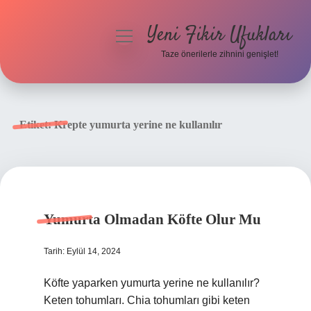
Yeni Fikir Ufukları
menüyü
aç
Taze önerilerle zihnini genişlet!
Anasayfa
Gizlilik Politikası
Etiket:
Krepte yumurta yerine ne kullanılır
Yasal Uyarı
Hakkımızda
Yumurta Olmadan Köfte Olur Mu
Tarih: Eylül 14, 2024
Köfte yaparken yumurta yerine ne kullanılır?
Keten tohumları. Chia tohumları gibi keten