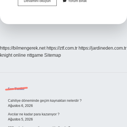
Ilk
Devamını okuyun
Yorum Bırak
Vâlide
Hatun
Kimdir
https://bilmengerek.net
https://ztf.com.tr
https://jardineden.com.tr
knight online
nttgame
Sitemap
Sidebar
Son Yazılar
Cahiliye döneminde geçim kaynakları nelerdir ?
Ağustos 6, 2026
Avcılar ne kadar para kazanıyor ?
Ağustos 5, 2026