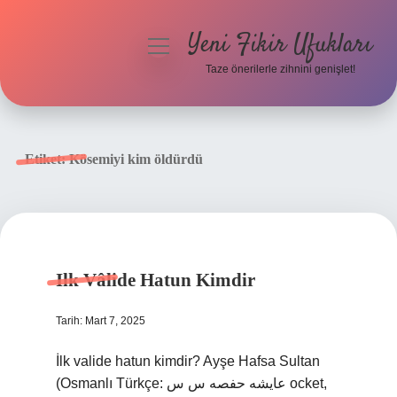
Yeni Fikir Ufukları
menüyü
aç
Taze önerilerle zihnini genişlet!
Anasayfa
Gizlilik Politikası
Etiket:
Kösemiyi kim öldürdü
Yasal Uyarı
Hakkımızda
Ilk Vâlide Hatun Kimdir
Tarih: Mart 7, 2025
İlk valide hatun kimdir? Ayşe Hafsa Sultan
(Osmanlı Türkçe: عایشه حفصه س س ocket,