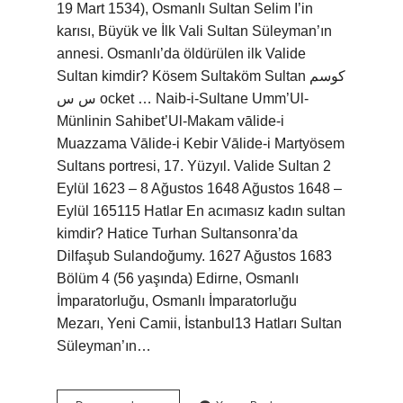
19 Mart 1534), Osmanlı Sultan Selim I’in
karısı, Büyük ve İlk Vali Sultan Süleyman’ın
annesi. Osmanlı’da öldürülen ilk Valide
Sultan kimdir? Kösem Sultaköm Sultan كوسم
س س ocket … Naib-i-Sultane Umm’Ul-
Münlinin Sahibet’Ul-Makam vālide-i
Muazzama Vālide-i Kebir Vālide-i Martyösem
Sultans portresi, 17. Yüzyıl. Valide Sultan 2
Eylül 1623 – 8 Ağustos 1648 Ağustos 1648 –
Eylül 165115 Hatlar En acımasız kadın sultan
kimdir? Hatice Turhan Sultansonra’da
Dilfaşub Sulandoğumy. 1627 Ağustos 1683
Bölüm 4 (56 yaşında) Edirne, Osmanlı
İmparatorluğu, Osmanlı İmparatorluğu
Mezarı, Yeni Camii, İstanbul13 Hatları Sultan
Süleyman’ın…