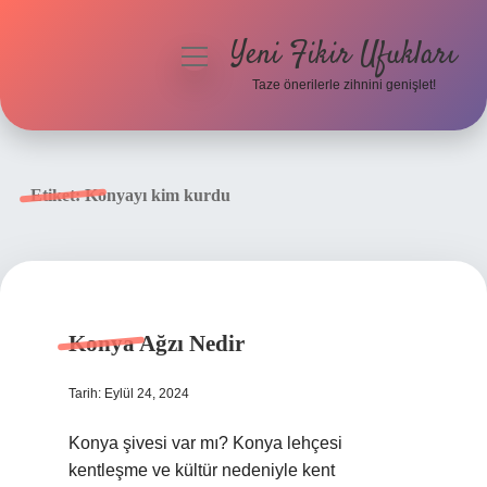
Yeni Fikir Ufukları
menüyü
aç
Taze önerilerle zihnini genişlet!
Anasayfa
Gizlilik Politikası
Etiket:
Konyayı kim kurdu
Yasal Uyarı
Hakkımızda
Konya Ağzı Nedir
Tarih: Eylül 24, 2024
Konya şivesi var mı? Konya lehçesi
kentleşme ve kültür nedeniyle kent