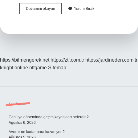
Konya
Devamını okuyun
Yorum Bırak
Ağzı
Nedir
https://bilmengerek.net
https://ztf.com.tr
https://jardineden.com.tr
knight online
nttgame
Sitemap
Sidebar
Son Yazılar
Cahiliye döneminde geçim kaynakları nelerdir ?
Ağustos 6, 2026
Avcılar ne kadar para kazanıyor ?
Ağustos 5, 2026