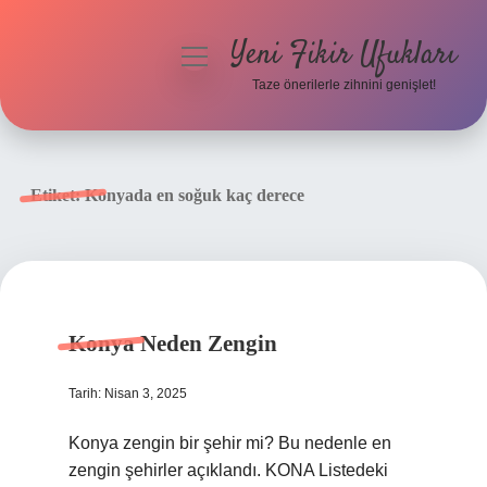
Yeni Fikir Ufukları
menüyü
aç
Taze önerilerle zihnini genişlet!
Anasayfa
Gizlilik Politikası
Etiket:
Konyada en soğuk kaç derece
Yasal Uyarı
Hakkımızda
Konya Neden Zengin
Tarih: Nisan 3, 2025
Konya zengin bir şehir mi? Bu nedenle en
zengin şehirler açıklandı. KONA Listedeki