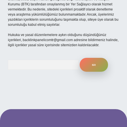
Kurumu (BTK) tarafından onaylanmış bir Yer Sağlayıcı olarak hizmet
vermektedir. Bu nedenle, sitedeki içerikleri proaktif olarak denetleme
veya araştırma yükümlülüğümüz bulunmamaktadır. Ancak, üyelerimiz
yazdıkları içeriklerin sorumluluğunu taşımakta olup, siteye üye olarak bu
sorumluluğu kabul etmiş sayılırlar.
Hukuka ve yasal düzenlemelere aykırı olduğunu düşündüğünüz
içerikleri,
backlinkpanelicomtr@gmail.com
adresine bildirmeniz halinde,
ilgili içerikler yasal süre içerisinde sitemizden kaldırılacaktır.
Arama
t mobil giriş
ilbet giriş adresi
www.betexper.xyz/