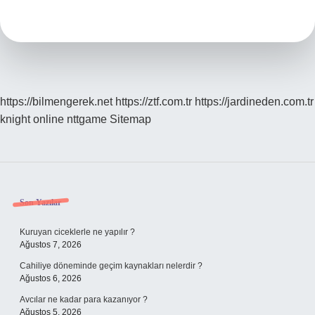
Zengin
https://bilmengerek.net
https://ztf.com.tr
https://jardineden.com.tr
knight online
nttgame
Sitemap
Sidebar
Son Yazılar
Kuruyan ciceklerle ne yapılır ?
Ağustos 7, 2026
Cahiliye döneminde geçim kaynakları nelerdir ?
Ağustos 6, 2026
Avcılar ne kadar para kazanıyor ?
Ağustos 5, 2026