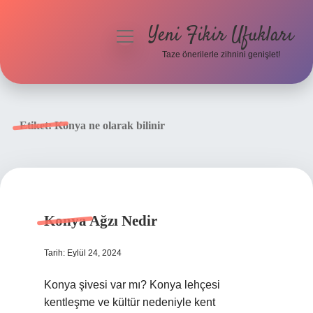
Yeni Fikir Ufukları
menüyü
aç
Taze önerilerle zihnini genişlet!
Anasayfa
Gizlilik Politikası
Etiket:
Konya ne olarak bilinir
Yasal Uyarı
Hakkımızda
Konya Ağzı Nedir
Tarih: Eylül 24, 2024
Konya şivesi var mı? Konya lehçesi
kentleşme ve kültür nedeniyle kent