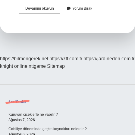
Konya
Devamını okuyun
Yorum Bırak
Ağzı
Nedir
https://bilmengerek.net
https://ztf.com.tr
https://jardineden.com.tr
knight online
nttgame
Sitemap
Sidebar
Son Yazılar
Kuruyan ciceklerle ne yapılır ?
Ağustos 7, 2026
Cahiliye döneminde geçim kaynakları nelerdir ?
Ağustos 6, 2026