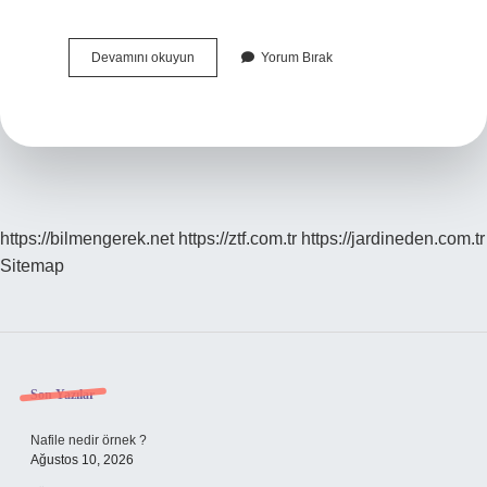
Komünist
Devamını okuyun
Yorum Bırak
Neyi
Savunur
https://bilmengerek.net
https://ztf.com.tr
https://jardineden.com.tr
Sitemap
Sidebar
Son Yazılar
Nafile nedir örnek ?
Ağustos 10, 2026