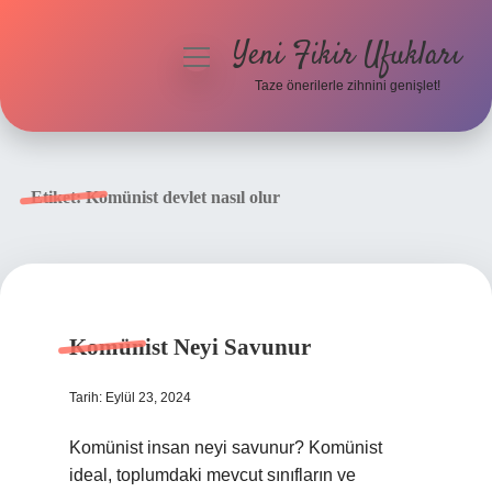
Yeni Fikir Ufukları
menüyü
aç
Taze önerilerle zihnini genişlet!
Anasayfa
Gizlilik Politikası
Etiket:
Komünist devlet nasıl olur
Yasal Uyarı
Hakkımızda
Komünist Neyi Savunur
Tarih: Eylül 23, 2024
Komünist insan neyi savunur? Komünist
ideal, toplumdaki mevcut sınıfların ve