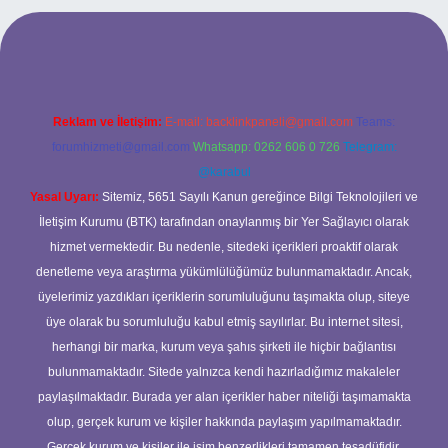
 mobil giriş
ilbet giriş adresi
www.betexper.xyz/
Reklam ve İletişim:
E-mail:
backlinkpaneli@gmail.com
Teams:
forumhizmeti@gmail.com
Whatsapp: 0262 606 0 726
Telegram:
@karabul
Yasal Uyarı:
Sitemiz, 5651 Sayılı Kanun gereğince Bilgi Teknolojileri ve
İletişim Kurumu (BTK) tarafından onaylanmış bir Yer Sağlayıcı olarak
hizmet vermektedir. Bu nedenle, sitedeki içerikleri proaktif olarak
denetleme veya araştırma yükümlülüğümüz bulunmamaktadır. Ancak,
üyelerimiz yazdıkları içeriklerin sorumluluğunu taşımakta olup, siteye
üye olarak bu sorumluluğu kabul etmiş sayılırlar. Bu internet sitesi,
herhangi bir marka, kurum veya şahıs şirketi ile hiçbir bağlantısı
bulunmamaktadır. Sitede yalnızca kendi hazırladığımız makaleler
paylaşılmaktadır. Burada yer alan içerikler haber niteliği taşımamakta
olup, gerçek kurum ve kişiler hakkında paylaşım yapılmamaktadır.
Gerçek kurum ve kişiler ile isim benzerlikleri tamamen tesadüfidir.