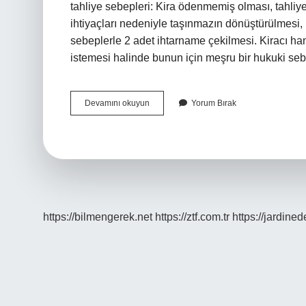
tahliye sebepleri: Kira ödenmemiş olması, tahliy
ihtiyaçları nedeniyle taşınmazın dönüştürülmesi, 
sebeplerle 2 adet ihtarname çekilmesi. Kiracı han
istemesi halinde bunun için meşru bir hukuki se
Hangi
Devamını okuyun
Yorum Bırak
Hallerde
Kiracı
Tahliye
Edilebilir
https://bilmengerek.net
https://ztf.com.tr
https://jardine