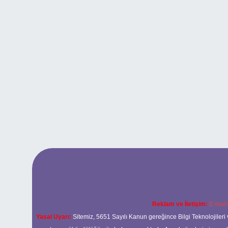
Reklam ve İletişim:
E-mail
Yasal Uyarı:
Sitemiz, 5651 Sayılı Kanun gereğince Bilgi Teknolojileri 