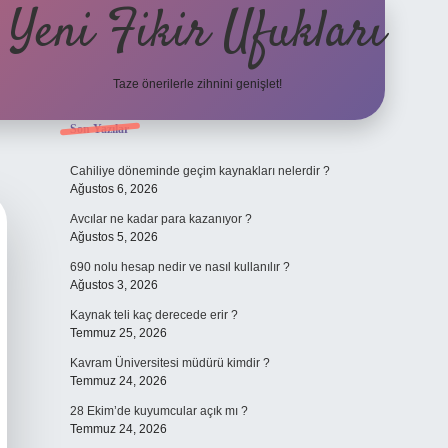
Yeni Fikir Ufukları
Taze önerilerle zihnini genişlet!
Sidebar
Son Yazılar
ilbet yeni giriş
ilbet mobil g
Cahiliye döneminde geçim kaynakları nelerdir ?
Ağustos 6, 2026
Avcılar ne kadar para kazanıyor ?
Ağustos 5, 2026
690 nolu hesap nedir ve nasıl kullanılır ?
Ağustos 3, 2026
Kaynak teli kaç derecede erir ?
Temmuz 25, 2026
Kavram Üniversitesi müdürü kimdir ?
Temmuz 24, 2026
28 Ekim’de kuyumcular açık mı ?
Temmuz 24, 2026