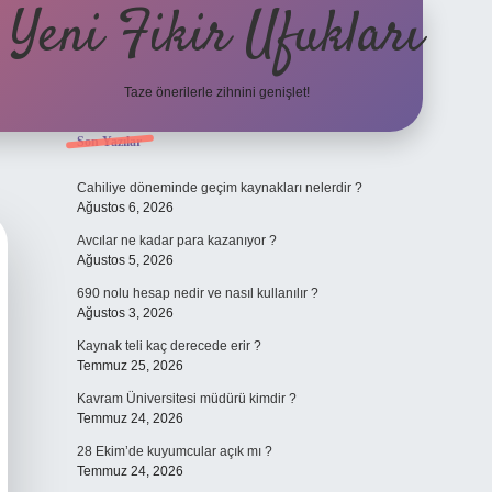
Yeni Fikir Ufukları
Taze önerilerle zihnini genişlet!
Sidebar
Son Yazılar
ilbet yeni giriş
ilbet mobil 
Cahiliye döneminde geçim kaynakları nelerdir ?
Ağustos 6, 2026
Avcılar ne kadar para kazanıyor ?
Ağustos 5, 2026
690 nolu hesap nedir ve nasıl kullanılır ?
Ağustos 3, 2026
Kaynak teli kaç derecede erir ?
Temmuz 25, 2026
Kavram Üniversitesi müdürü kimdir ?
Temmuz 24, 2026
28 Ekim’de kuyumcular açık mı ?
Temmuz 24, 2026