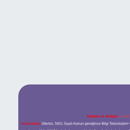
Reklam ve İletişim:
E-mail
Yasal Uyarı:
Sitemiz, 5651 Sayılı Kanun gereğince Bilgi Teknolojileri 