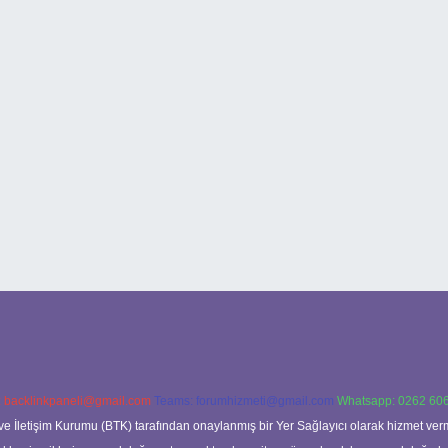
:
backlinkpaneli@gmail.com
Teams:
forumhizmeti@gmail.com
Whatsapp: 0262 606
ve İletişim Kurumu (BTK) tarafından onaylanmış bir Yer Sağlayıcı olarak hizmet verm