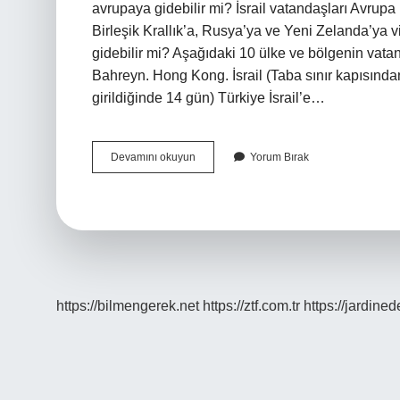
avrupaya gidebilir mi? İsrail vatandaşları Avrupa
Birleşik Krallık’a, Rusya’ya ve Yeni Zelanda’ya vi
gidebilir mi? Aşağıdaki 10 ülke ve bölgenin vatand
Bahreyn. Hong Kong. İsrail (Taba sınır kapısın
girildiğinde 14 gün) Türkiye İsrail’e…
İSraile
Devamını okuyun
Yorum Bırak
Giriş
Yapan
Hangi
Ülkelere
Giremez
https://bilmengerek.net
https://ztf.com.tr
https://jardine