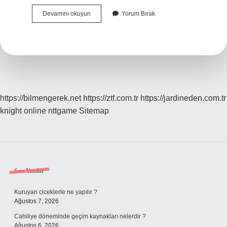
Bayram
Devamını okuyun
Yorum Bırak
Tatilinde
Spor
Salonları
Açık
Mı
https://bilmengerek.net
https://ztf.com.tr
https://jardineden.com.tr
knight online
nttgame
Sitemap
Sidebar
Son Yazılar
Kuruyan ciceklerle ne yapılır ?
Ağustos 7, 2026
Cahiliye döneminde geçim kaynakları nelerdir ?
Ağustos 6, 2026