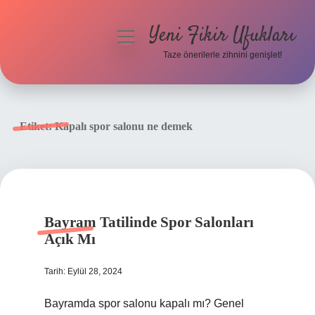
Yeni Fikir Ufukları
menüyü
aç
Taze önerilerle zihnini genişlet!
Anasayfa
Gizlilik Politikası
Etiket:
Kapalı spor salonu ne demek
Yasal Uyarı
Hakkımızda
Bayram Tatilinde Spor Salonları
Açık Mı
Tarih: Eylül 28, 2024
Bayramda spor salonu kapalı mı? Genel