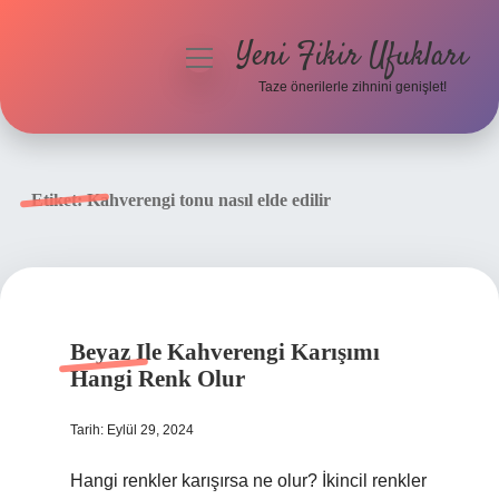
Yeni Fikir Ufukları
menüyü
aç
Taze önerilerle zihnini genişlet!
Anasayfa
Gizlilik Politikası
Etiket:
Kahverengi tonu nasıl elde edilir
Yasal Uyarı
Hakkımızda
Beyaz Ile Kahverengi Karışımı
Hangi Renk Olur
Tarih: Eylül 29, 2024
Hangi renkler karışırsa ne olur? İkincil renkler