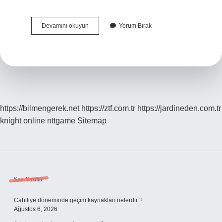
Beyaz
Devamını okuyun
Yorum Bırak
Ile
Kahverengi
Karışımı
Hangi
Renk
Olur
https://bilmengerek.net
https://ztf.com.tr
https://jardineden.com.tr
knight online
nttgame
Sitemap
Sidebar
Son Yazılar
Cahiliye döneminde geçim kaynakları nelerdir ?
Ağustos 6, 2026