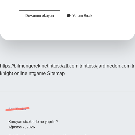
Regl
Devamını okuyun
Yorum Bırak
Döneminde
Hydrafacial
Yapılır
Mı
https://bilmengerek.net
https://ztf.com.tr
https://jardineden.com.tr
knight online
nttgame
Sitemap
Sidebar
Son Yazılar
Kuruyan ciceklerle ne yapılır ?
Ağustos 7, 2026