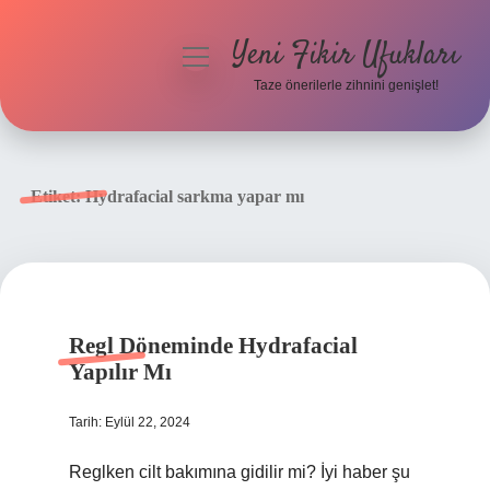
Yeni Fikir Ufukları
menüyü
aç
Taze önerilerle zihnini genişlet!
Anasayfa
Gizlilik Politikası
Etiket:
Hydrafacial sarkma yapar mı
Yasal Uyarı
Hakkımızda
Regl Döneminde Hydrafacial
Yapılır Mı
Tarih: Eylül 22, 2024
Reglken cilt bakımına gidilir mi? İyi haber şu