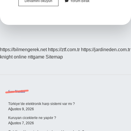
Hünnap
Devamını okuyun
Yorum Bırak
Çiğ
Yenir
Mi
https://bilmengerek.net
https://ztf.com.tr
https://jardineden.com.tr
knight online
nttgame
Sitemap
Sidebar
Son Yazılar
Türkiye’de elektronik harp sistemi var mı ?
Ağustos 9, 2026
Kuruyan ciceklerle ne yapılır ?
Ağustos 7, 2026