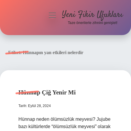
Yeni Fikir Ufukları
menüyü
aç
Taze önerilerle zihnini genişlet!
Anasayfa
Gizlilik Politikası
Etiket:
Hünnapın yan etkileri nelerdir
Yasal Uyarı
Hakkımızda
Hünnap Çiğ Yenir Mi
Tarih: Eylül 28, 2024
Hünnap neden ölümsüzlük meyvesi? Jujube
bazı kültürlerde “ölümsüzlük meyvesi” olarak