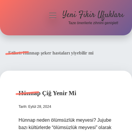
Yeni Fikir Ufukları
menüyü
aç
Taze önerilerle zihnini genişlet!
Anasayfa
Gizlilik Politikası
Etiket:
Hünnap şeker hastaları yiyebilir mi
Yasal Uyarı
Hakkımızda
Hünnap Çiğ Yenir Mi
Tarih: Eylül 28, 2024
Hünnap neden ölümsüzlük meyvesi? Jujube
bazı kültürlerde “ölümsüzlük meyvesi” olarak