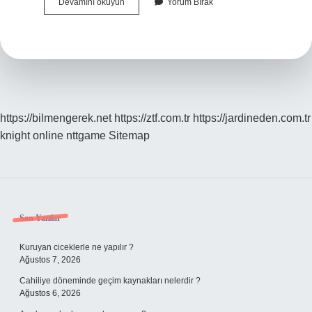
Hünnap
Devamını okuyun
Yorum Bırak
Çiğ
Yenir
Mi
https://bilmengerek.net
https://ztf.com.tr
https://jardineden.com.tr
knight online
nttgame
Sitemap
Sidebar
Son Yazılar
Kuruyan ciceklerle ne yapılır ?
Ağustos 7, 2026
Cahiliye döneminde geçim kaynakları nelerdir ?
Ağustos 6, 2026