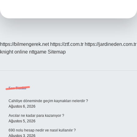
Cirosu
Nedir
https://bilmengerek.net
https://ztf.com.tr
https://jardineden.com.tr
knight online
nttgame
Sitemap
Sidebar
Son Yazılar
Cahiliye döneminde geçim kaynakları nelerdir ?
Ağustos 6, 2026
Avcılar ne kadar para kazanıyor ?
Ağustos 5, 2026
690 nolu hesap nedir ve nasıl kullanılır ?
Ağustos 3, 2026