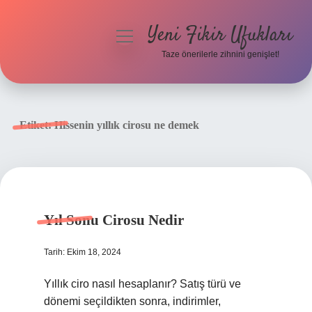
Yeni Fikir Ufukları
menüyü
aç
Taze önerilerle zihnini genişlet!
Anasayfa
Gizlilik Politikası
Etiket:
Hissenin yıllık cirosu ne demek
Yasal Uyarı
Hakkımızda
Yıl Sonu Cirosu Nedir
Tarih: Ekim 18, 2024
Yıllık ciro nasıl hesaplanır? Satış türü ve
dönemi seçildikten sonra, indirimler,