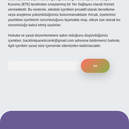
Kurumu (BTK) tarafından onaylanmış bir Yer Sağlayıcı olarak hizmet
vermektedir. Bu nedenle, sitedeki içerikleri proaktif olarak denetleme
veya araştırma yükümlülüğümüz bulunmamaktadır. Ancak, üyelerimiz
yazdıkları içeriklerin sorumluluğunu taşımakta olup, siteye üye olarak bu
sorumluluğu kabul etmiş sayılırlar.
Hukuka ve yasal düzenlemelere aykırı olduğunu düşündüğünüz
içerikleri,
backlinkpanelicomtr@gmail.com
adresine bildirmeniz halinde,
ilgili içerikler yasal süre içerisinde sitemizden kaldırılacaktır.
Arama
 mobil giriş
ilbet giriş adresi
www.betexper.xyz/