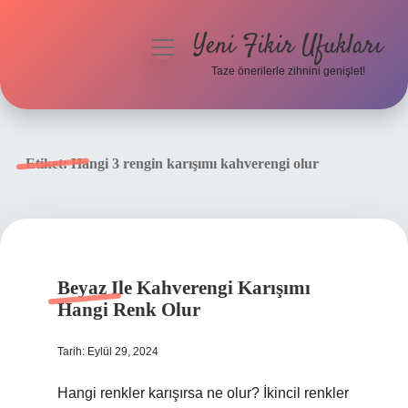
Yeni Fikir Ufukları
menüyü
aç
Taze önerilerle zihnini genişlet!
Anasayfa
Gizlilik Politikası
Etiket:
Hangi 3 rengin karışımı kahverengi olur
Yasal Uyarı
Hakkımızda
Beyaz Ile Kahverengi Karışımı
Hangi Renk Olur
Tarih: Eylül 29, 2024
Hangi renkler karışırsa ne olur? İkincil renkler