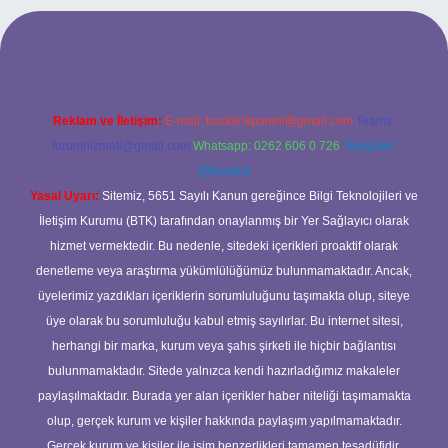
ş
ilbet mobil giriş
ilbet giriş adresi
www.betexper.xyz/
Reklam ve İletişim:
E-mail:
backlinkpaneli@gmail.com
Teams:
forumhizmeti@gmail.com
Whatsapp: 0262 606 0 726
Telegram:
@karabul
Yasal Uyarı:
Sitemiz, 5651 Sayılı Kanun gereğince Bilgi Teknolojileri ve
İletişim Kurumu (BTK) tarafından onaylanmış bir Yer Sağlayıcı olarak
hizmet vermektedir. Bu nedenle, sitedeki içerikleri proaktif olarak
denetleme veya araştırma yükümlülüğümüz bulunmamaktadır. Ancak,
üyelerimiz yazdıkları içeriklerin sorumluluğunu taşımakta olup, siteye
üye olarak bu sorumluluğu kabul etmiş sayılırlar. Bu internet sitesi,
herhangi bir marka, kurum veya şahıs şirketi ile hiçbir bağlantısı
bulunmamaktadır. Sitede yalnızca kendi hazırladığımız makaleler
paylaşılmaktadır. Burada yer alan içerikler haber niteliği taşımamakta
olup, gerçek kurum ve kişiler hakkında paylaşım yapılmamaktadır.
Gerçek kurum ve kişiler ile isim benzerlikleri tamamen tesadüfidir.