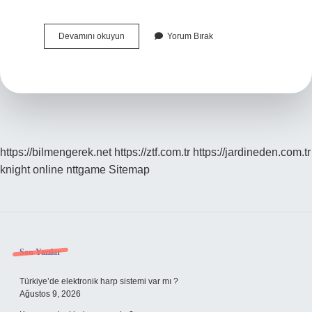
Beyaz
Devamını okuyun
Yorum Bırak
Ile
Kahverengi
Karışımı
Hangi
Renk
Olur
https://bilmengerek.net
https://ztf.com.tr
https://jardineden.com.tr
knight online
nttgame
Sitemap
Sidebar
Son Yazılar
Türkiye’de elektronik harp sistemi var mı ?
Ağustos 9, 2026