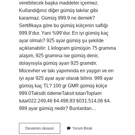
verebilecek başka maddeler içermez.
Kullandığınız diğer gümüş takılar gibi
kararmaz. Gümüş 999.9 ne demek?
Sertifikaya göre bu gümüş külçenin saflığı
999.9’dur. Yani %99’dur. En iyi gümüş kaç
ayar olmalı? 925 ayar gümüş şu şekilde
açıklanabilir: 1 kilogram gümüşün 75 gramına
alaşım, 925 gramına ise gümüş denir,
dolayısıyla gümüş ayarı 925 gramdır.
Mücevher ve takı yapımında en yaygın ve en
iyi ayar 925 ayar ayar olarak bilinir. 999 ayar
gümüş kaç TL? 100 gr GMR gümüş külçe
999.0Taksitli ödemeTaksit tutarıToplam
tutar022.249,46 ₺4.498,93 ₺031.514,06 ₺4.
999 ayar gümüş nedir? Bunlardan…
Gümüş
Devamını okuyun
Yorum Bırak
9990