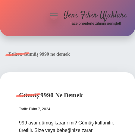
Yeni Fikir Ufukları
menüyü
aç
Taze önerilerle zihnini genişlet!
Anasayfa
Gizlilik Politikası
Etiket:
Gümüş 9999 ne demek
Yasal Uyarı
Hakkımızda
Gümüş 9990 Ne Demek
Tarih: Ekim 7, 2024
999 ayar gümüş kararır mı? Gümüş kullanılır.
üretilir. Size veya bebeğinize zarar