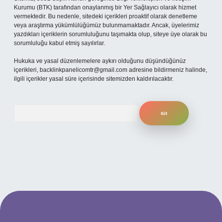
Kurumu (BTK) tarafından onaylanmış bir Yer Sağlayıcı olarak hizmet
vermektedir. Bu nedenle, sitedeki içerikleri proaktif olarak denetleme
veya araştırma yükümlülüğümüz bulunmamaktadır. Ancak, üyelerimiz
yazdıkları içeriklerin sorumluluğunu taşımakta olup, siteye üye olarak bu
sorumluluğu kabul etmiş sayılırlar.
Hukuka ve yasal düzenlemelere aykırı olduğunu düşündüğünüz
içerikleri,
backlinkpanelicomtr@gmail.com
adresine bildirmeniz halinde,
ilgili içerikler yasal süre içerisinde sitemizden kaldırılacaktır.
Arama
 mobil giriş
ilbet giriş adresi
www.betexper.xyz/