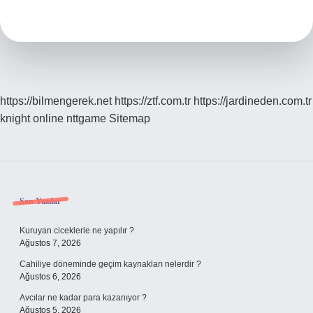
Ne
Demek
https://bilmengerek.net
https://ztf.com.tr
https://jardineden.com.tr
knight online
nttgame
Sitemap
Sidebar
Son Yazılar
Kuruyan ciceklerle ne yapılır ?
Ağustos 7, 2026
Cahiliye döneminde geçim kaynakları nelerdir ?
Ağustos 6, 2026
Avcılar ne kadar para kazanıyor ?
Ağustos 5, 2026