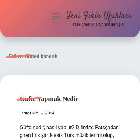
Yeni Fikir Ufukları
menüyü
aç
Taze önerilerle zihnini genişlet!
Anasayfa
Gizlilik Politikası
Etiket:
Güftesi kime ait
Yasal Uyarı
Hakkımızda
Güfte Yapmak Nedir
Tarih: Ekim 27, 2024
Güfte nedir, nasıl yapılır? Dilimize Farsçadan
giren lirik şiir, klasik Türk müzik terimi olup,