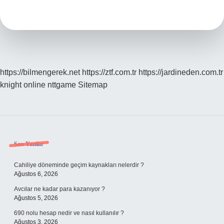
Nedir
https://bilmengerek.net
https://ztf.com.tr
https://jardineden.com.tr
knight online
nttgame
Sitemap
Sidebar
Son Yazılar
Cahiliye döneminde geçim kaynakları nelerdir ?
Ağustos 6, 2026
Avcılar ne kadar para kazanıyor ?
Ağustos 5, 2026
690 nolu hesap nedir ve nasıl kullanılır ?
Ağustos 3, 2026