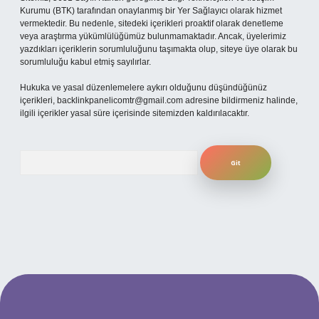
Kurumu (BTK) tarafından onaylanmış bir Yer Sağlayıcı olarak hizmet
vermektedir. Bu nedenle, sitedeki içerikleri proaktif olarak denetleme
veya araştırma yükümlülüğümüz bulunmamaktadır. Ancak, üyelerimiz
yazdıkları içeriklerin sorumluluğunu taşımakta olup, siteye üye olarak bu
sorumluluğu kabul etmiş sayılırlar.
Hukuka ve yasal düzenlemelere aykırı olduğunu düşündüğünüz
içerikleri,
backlinkpanelicomtr@gmail.com
adresine bildirmeniz halinde,
ilgili içerikler yasal süre içerisinde sitemizden kaldırılacaktır.
Arama
t mobil giriş
ilbet giriş adresi
www.betexper.xyz/