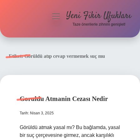
Yeni Fikir Ufukları
menüyü
aç
Taze önerilerle zihnini genişlet!
Anasayfa
Gizlilik Politikası
Etiket:
Görüldü atıp cevap vermemek suç mu
Yasal Uyarı
Hakkımızda
Goruldu Atmanin Cezası Nedir
Tarih: Nisan 3, 2025
Görüldü atmak yasal mı? Bu bağlamda, yasal
bir suç çerçevesine girmez, ancak karşılıklı