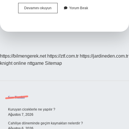
Goruldu
Devamını okuyun
Yorum Bırak
Atmanin
Cezası
Nedir
https://bilmengerek.net
https://ztf.com.tr
https://jardineden.com.tr
knight online
nttgame
Sitemap
Sidebar
Son Yazılar
Kuruyan ciceklerle ne yapılır ?
Ağustos 7, 2026
Cahiliye döneminde geçim kaynakları nelerdir ?
Ağustos 6, 2026