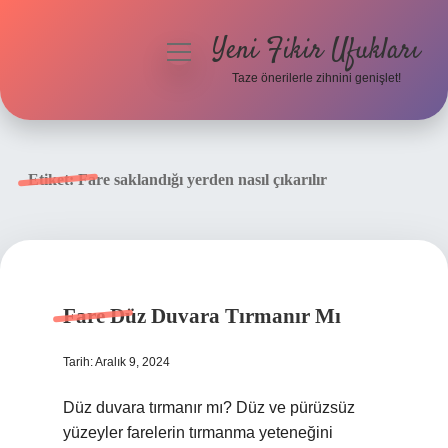
Yeni Fikir Ufukları
menüyü
aç
Taze önerilerle zihnini genişlet!
Anasayfa
Gizlilik Politikası
Etiket:
Fare saklandığı yerden nasıl çıkarılır
Yasal Uyarı
Hakkımızda
Fare Düz Duvara Tırmanır Mı
Tarih: Aralık 9, 2024
Düz duvara tırmanır mı? Düz ve pürüzsüz
yüzeyler farelerin tırmanma yeteneğini