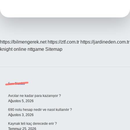
Duvara
Tırmanır
Mı
https://bilmengerek.net
https://ztf.com.tr
https://jardineden.com.tr
knight online
nttgame
Sitemap
Sidebar
Son Yazılar
Avcılar ne kadar para kazanıyor ?
Ağustos 5, 2026
690 nolu hesap nedir ve nasıl kullanılır ?
Ağustos 3, 2026
Kaynak teli kaç derecede erir ?
Temmuz 25, 2026