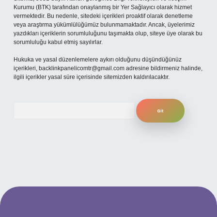
Kurumu (BTK) tarafından onaylanmış bir Yer Sağlayıcı olarak hizmet
vermektedir. Bu nedenle, sitedeki içerikleri proaktif olarak denetleme
veya araştırma yükümlülüğümüz bulunmamaktadır. Ancak, üyelerimiz
yazdıkları içeriklerin sorumluluğunu taşımakta olup, siteye üye olarak bu
sorumluluğu kabul etmiş sayılırlar.
Hukuka ve yasal düzenlemelere aykırı olduğunu düşündüğünüz
içerikleri,
backlinkpanelicomtr@gmail.com
adresine bildirmeniz halinde,
ilgili içerikler yasal süre içerisinde sitemizden kaldırılacaktır.
Arama
 mobil giriş
ilbet giriş adresi
www.betexper.xyz/