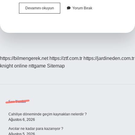
Aydınlatıcı
Devamını okuyun
Yorum Bırak
Far
Olarak
Kullanılır
Mı
https://bilmengerek.net
https://ztf.com.tr
https://jardineden.com.tr
knight online
nttgame
Sitemap
Sidebar
Son Yazılar
Cahiliye döneminde geçim kaynakları nelerdir ?
Ağustos 6, 2026
Avcılar ne kadar para kazanıyor ?
Ağustos 5, 2026