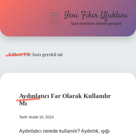
Yeni Fikir Ufukları
menüyü
aç
Taze önerilerle zihnini genişlet!
Anasayfa
Gizlilik Politikası
Etiket:
Far bazı gerekli mi
Yasal Uyarı
Hakkımızda
Aydınlatıcı Far Olarak Kullanılır
Mı
Tarih: Aralık 16, 2024
Aydınlatıcı nerede kullanılır? Aydınlık, ışığı