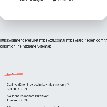
Bir
Devamını okuyun
Yorum Bırak
Kişinin
Hacca
Gitme
Masrafı
Ne
Kadardır
https://bilmengerek.net
https://ztf.com.tr
https://jardineden.com.tr
knight online
nttgame
Sitemap
Sidebar
Son Yazılar
Cahiliye döneminde geçim kaynakları nelerdir ?
Ağustos 6, 2026
Avcılar ne kadar para kazanıyor ?
Ağustos 5, 2026