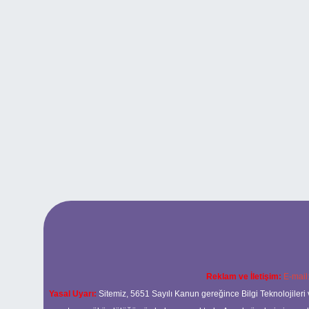
Reklam ve İletişim:
E-mail
Yasal Uyarı:
Sitemiz, 5651 Sayılı Kanun gereğince Bilgi Teknolojileri 