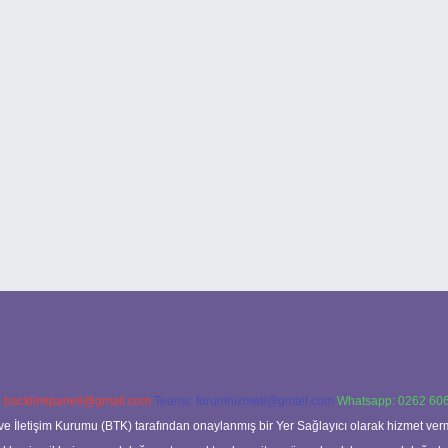
:
backlinkpaneli@gmail.com
Teams:
forumhizmeti@gmail.com
Whatsapp: 0262 606
ve İletişim Kurumu (BTK) tarafından onaylanmış bir Yer Sağlayıcı olarak hizmet verm