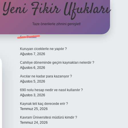
Yeni Fikir Ufukları
Taze önerilerle zihnini genişlet!
Sidebar
Son Yazılar
ilbet yeni giriş
ilbet mobil g
Kuruyan ciceklerle ne yapılır ?
Ağustos 7, 2026
Cahiliye döneminde geçim kaynakları nelerdir ?
Ağustos 6, 2026
Avcılar ne kadar para kazanıyor ?
Ağustos 5, 2026
690 nolu hesap nedir ve nasıl kullanılır ?
Ağustos 3, 2026
Kaynak teli kaç derecede erir ?
Temmuz 25, 2026
Kavram Üniversitesi müdürü kimdir ?
Temmuz 24, 2026