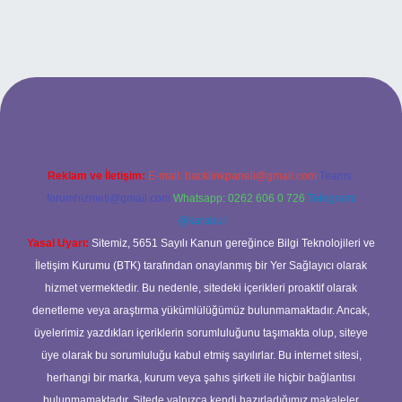
t mobil giriş
ilbet giriş adresi
www.betexper.xyz/
Reklam ve İletişim:
E-mail:
backlinkpaneli@gmail.com
Teams:
forumhizmeti@gmail.com
Whatsapp: 0262 606 0 726
Telegram:
@karabul
Yasal Uyarı:
Sitemiz, 5651 Sayılı Kanun gereğince Bilgi Teknolojileri ve
İletişim Kurumu (BTK) tarafından onaylanmış bir Yer Sağlayıcı olarak
hizmet vermektedir. Bu nedenle, sitedeki içerikleri proaktif olarak
denetleme veya araştırma yükümlülüğümüz bulunmamaktadır. Ancak,
üyelerimiz yazdıkları içeriklerin sorumluluğunu taşımakta olup, siteye
üye olarak bu sorumluluğu kabul etmiş sayılırlar. Bu internet sitesi,
herhangi bir marka, kurum veya şahıs şirketi ile hiçbir bağlantısı
bulunmamaktadır. Sitede yalnızca kendi hazırladığımız makaleler