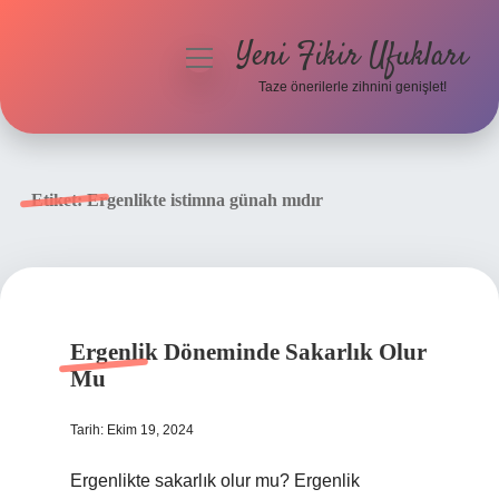
Yeni Fikir Ufukları
menüyü
aç
Taze önerilerle zihnini genişlet!
Anasayfa
Gizlilik Politikası
Etiket:
Ergenlikte istimna günah mıdır
Yasal Uyarı
Hakkımızda
Ergenlik Döneminde Sakarlık Olur
Mu
Tarih: Ekim 19, 2024
Ergenlikte sakarlık olur mu? Ergenlik