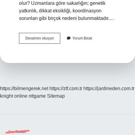
olur? Uzmanlara göre sakarlığın; genetik
yatkınlık, dikkat eksikliği, koordinasyon
sorunları gibi birçok nedeni bulunmaktadır.…
Ergenlik
Devamını okuyun
Yorum Bırak
Döneminde
Sakarlık
Olur
Mu
https://bilmengerek.net
https://ztf.com.tr
https://jardineden.com.tr
knight online
nttgame
Sitemap
Son Yazılar