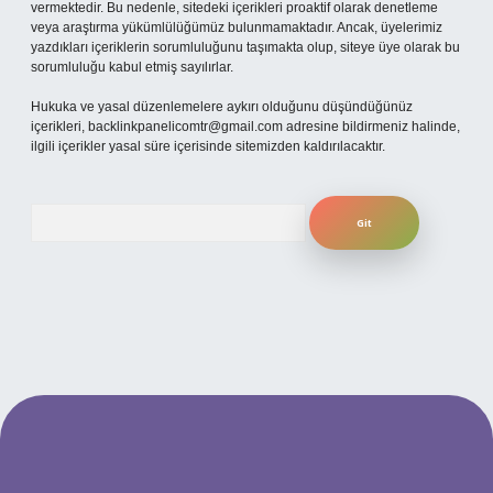
vermektedir. Bu nedenle, sitedeki içerikleri proaktif olarak denetleme
veya araştırma yükümlülüğümüz bulunmamaktadır. Ancak, üyelerimiz
yazdıkları içeriklerin sorumluluğunu taşımakta olup, siteye üye olarak bu
sorumluluğu kabul etmiş sayılırlar.
Hukuka ve yasal düzenlemelere aykırı olduğunu düşündüğünüz
içerikleri,
backlinkpanelicomtr@gmail.com
adresine bildirmeniz halinde,
ilgili içerikler yasal süre içerisinde sitemizden kaldırılacaktır.
Arama
 mobil giriş
ilbet giriş adresi
www.betexper.xyz/