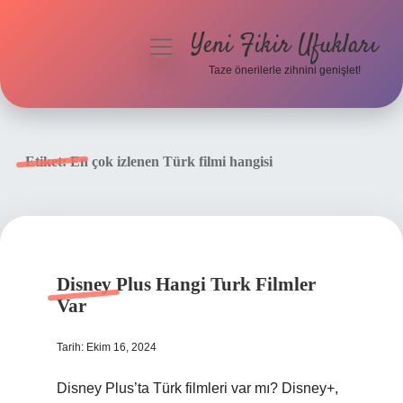
Yeni Fikir Ufukları
menüyü
aç
Taze önerilerle zihnini genişlet!
Anasayfa
Gizlilik Politikası
Etiket:
En çok izlenen Türk filmi hangisi
Yasal Uyarı
Hakkımızda
Disney Plus Hangi Turk Filmler
Var
Tarih: Ekim 16, 2024
Disney Plus’ta Türk filmleri var mı? Disney+,