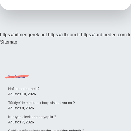
Turk
Filmler
Var
https://bilmengerek.net
https://ztf.com.tr
https://jardineden.com.tr
Sitemap
Sidebar
Son Yazılar
Nafile nedir örnek ?
Ağustos 10, 2026
Türkiye’de elektronik harp sistemi var mı ?
Ağustos 9, 2026
Kuruyan ciceklerle ne yapılır ?
Ağustos 7, 2026