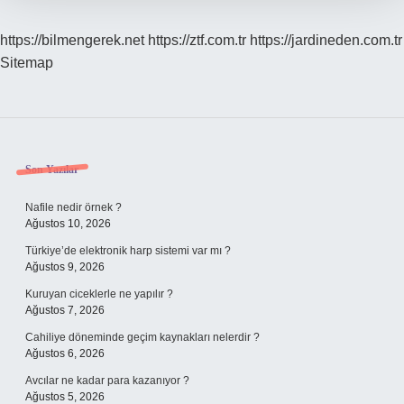
https://bilmengerek.net
https://ztf.com.tr
https://jardineden.com.tr
Sitemap
Sidebar
Son Yazılar
Nafile nedir örnek ?
Ağustos 10, 2026
Türkiye’de elektronik harp sistemi var mı ?
Ağustos 9, 2026
Kuruyan ciceklerle ne yapılır ?
Ağustos 7, 2026
Cahiliye döneminde geçim kaynakları nelerdir ?
Ağustos 6, 2026
Avcılar ne kadar para kazanıyor ?
Ağustos 5, 2026