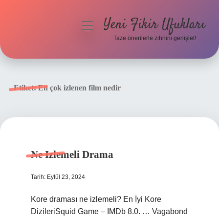
Yeni Fikir Ufukları
menüyü
aç
Taze önerilerle zihnini genişlet!
Anasayfa
Gizlilik Politikası
Etiket:
En çok izlenen film nedir
Yasal Uyarı
Hakkımızda
Ne Izlemeli Drama
Tarih: Eylül 23, 2024
Kore draması ne izlemeli? En İyi Kore
DizileriSquid Game – IMDb 8.0. … Vagabond