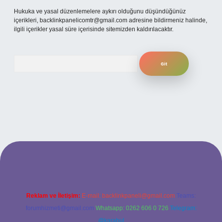
Hukuka ve yasal düzenlemelere aykırı olduğunu düşündüğünüz
içerikleri,
backlinkpanelicomtr@gmail.com
adresine bildirmeniz halinde,
ilgili içerikler yasal süre içerisinde sitemizden kaldırılacaktır.
Arama
 mobil giriş
ilbet giriş adresi
www.betexper.xyz/
Reklam ve İletişim:
E-mail:
backlinkpaneli@gmail.com
Teams:
forumhizmeti@gmail.com
Whatsapp: 0262 606 0 726
Telegram:
@karabul