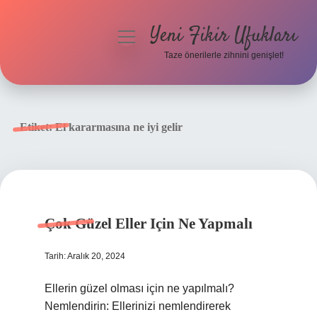
Yeni Fikir Ufukları
menüyü
aç
Taze önerilerle zihnini genişlet!
Anasayfa
Gizlilik Politikası
Etiket:
El kararmasına ne iyi gelir
Yasal Uyarı
Hakkımızda
Çok Güzel Eller Için Ne Yapmalı
Tarih: Aralık 20, 2024
Ellerin güzel olması için ne yapılmalı?
Nemlendirin: Ellerinizi nemlendirerek