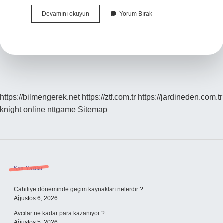
Çok
Devamını okuyun
Yorum Bırak
Güzel
Eller
Için
Ne
Yapmalı
https://bilmengerek.net
https://ztf.com.tr
https://jardineden.com.tr
knight online
nttgame
Sitemap
Sidebar
Son Yazılar
Cahiliye döneminde geçim kaynakları nelerdir ?
Ağustos 6, 2026
Avcılar ne kadar para kazanıyor ?
Ağustos 5, 2026