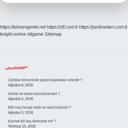
https://bilmengerek.net
https://ztf.com.tr
https://jardineden.com.tr
knight online
nttgame
Sitemap
Sidebar
Son Yazılar
Cahiliye döneminde geçim kaynakları nelerdir ?
Ağustos 6, 2026
Avcılar ne kadar para kazanıyor ?
Ağustos 5, 2026
690 nolu hesap nedir ve nasıl kullanılır ?
Ağustos 3, 2026
Kaynak teli kaç derecede erir ?
Temmuz 25, 2026