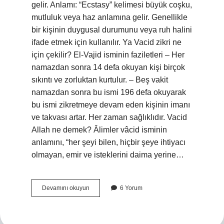
gelir. Anlamı: “Ecstasy” kelimesi büyük coşku,
mutluluk veya haz anlamına gelir. Genellikle
bir kişinin duygusal durumunu veya ruh halini
ifade etmek için kullanılır. Ya Vacid zikri ne
için çekilir? El-Vajid isminin faziletleri – Her
namazdan sonra 14 defa okuyan kişi birçok
sıkıntı ve zorluktan kurtulur. – Beş vakit
namazdan sonra bu ismi 196 defa okuyarak
bu ismi zikretmeye devam eden kişinin imanı
ve takvası artar. Her zaman sağlıklıdır. Vacid
Allah ne demek? Âlimler vâcid isminin
anlamını, “her şeyi bilen, hiçbir şeye ihtiyacı
olmayan, emir ve isteklerini daima yerine…
Becid
Devamını okuyun
6 Yorum
Nedir
Ne
Demek