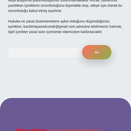
veya araştırma yükümlülüğümüz bulunmamaktadır. Ancak, üyelerimiz
yazdıkları içeriklerin sorumluluğunu taşımakta olup, siteye üye olarak bu
sorumluluğu kabul etmiş sayılırlar.
Hukuka ve yasal düzenlemelere aykırı olduğunu düşündüğünüz
içerikleri,
backlinkpanelicomtr@gmail.com
adresine bildirmeniz halinde,
ilgili içerikler yasal süre içerisinde sitemizden kaldırılacaktır.
Arama
 mobil giriş
ilbet giriş adresi
www.betexper.xyz/
Reklam ve İletişim:
E-mail:
backlinkpaneli@gmail.com
Teams: