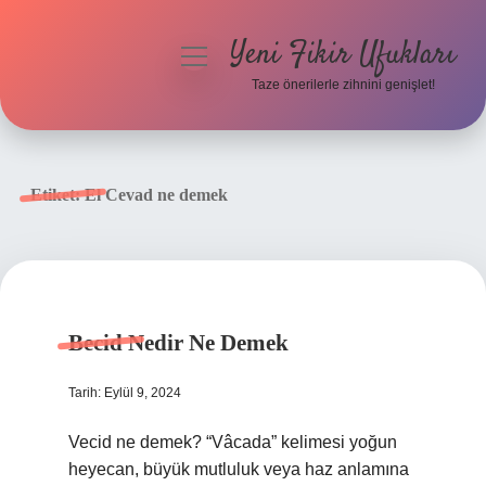
Yeni Fikir Ufukları
menüyü
aç
Taze önerilerle zihnini genişlet!
Anasayfa
Gizlilik Politikası
Etiket:
El Cevad ne demek
Yasal Uyarı
Hakkımızda
Becid Nedir Ne Demek
Tarih: Eylül 9, 2024
Vecid ne demek? “Vâcada” kelimesi yoğun
heyecan, büyük mutluluk veya haz anlamına