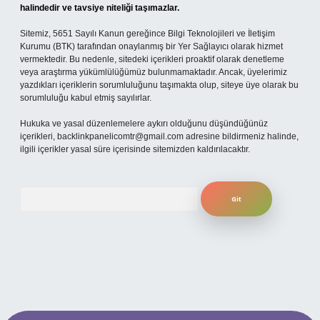
halindedir ve tavsiye niteliği taşımazlar.
Sitemiz, 5651 Sayılı Kanun gereğince Bilgi Teknolojileri ve İletişim
Kurumu (BTK) tarafından onaylanmış bir Yer Sağlayıcı olarak hizmet
vermektedir. Bu nedenle, sitedeki içerikleri proaktif olarak denetleme
veya araştırma yükümlülüğümüz bulunmamaktadır. Ancak, üyelerimiz
yazdıkları içeriklerin sorumluluğunu taşımakta olup, siteye üye olarak bu
sorumluluğu kabul etmiş sayılırlar.
Hukuka ve yasal düzenlemelere aykırı olduğunu düşündüğünüz
içerikleri,
backlinkpanelicomtr@gmail.com
adresine bildirmeniz halinde,
ilgili içerikler yasal süre içerisinde sitemizden kaldırılacaktır.
Arama
et yeni giriş
ilbet mobil giriş
ilbet giriş adresi
www.betexper.xyz/