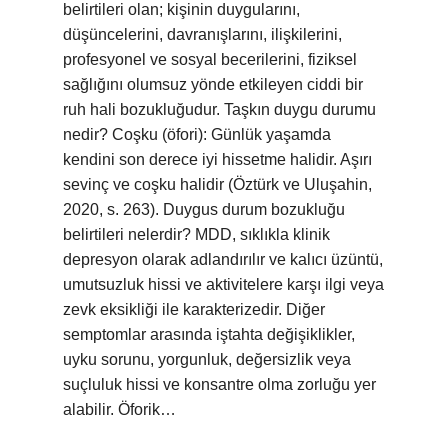
belirtileri olan; kişinin duygularını,
düşüncelerini, davranışlarını, ilişkilerini,
profesyonel ve sosyal becerilerini, fiziksel
sağlığını olumsuz yönde etkileyen ciddi bir
ruh hali bozukluğudur. Taşkın duygu durumu
nedir? Coşku (öfori): Günlük yaşamda
kendini son derece iyi hissetme halidir. Aşırı
sevinç ve coşku halidir (Öztürk ve Uluşahin,
2020, s. 263). Duygus durum bozukluğu
belirtileri nelerdir? MDD, sıklıkla klinik
depresyon olarak adlandırılır ve kalıcı üzüntü,
umutsuzluk hissi ve aktivitelere karşı ilgi veya
zevk eksikliği ile karakterizedir. Diğer
semptomlar arasında iştahta değişiklikler,
uyku sorunu, yorgunluk, değersizlik veya
suçluluk hissi ve konsantre olma zorluğu yer
alabilir. Öforik…