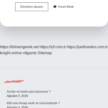
Çökkün
Devamını okuyun
Yorum Bırak
Duygu
Durumu
Nedir
https://bilmengerek.net
https://ztf.com.tr
https://jardineden.com.tr
knight online
nttgame
Sitemap
Sidebar
Son Yazılar
Avcılar ne kadar para kazanıyor ?
Ağustos 5, 2026
690 nolu hesap nedir ve nasıl kullanılır ?
Ağustos 3, 2026