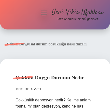
Yeni Fikir Ufukları
menüyü
aç
Taze önerilerle zihnini genişlet!
Anasayfa
Gizlilik Politikası
Etiket:
Duygusal durum bozukluğu nasıl düzelir
Yasal Uyarı
Hakkımızda
Çökkün Duygu Durumu Nedir
Tarih: Ekim 6, 2024
Çökkünlük depresyon nedir? Kelime anlamı
“bunalım” olan depresyon, kendine has