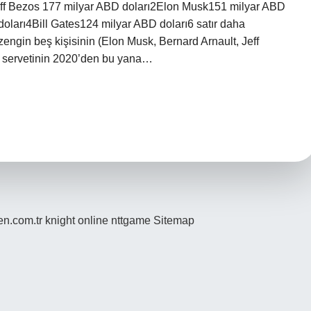
ff Bezos 177 milyar ABD doları2Elon Musk151 milyar ABD
doları4Bill Gates124 milyar ABD doları6 satır daha
ngin beş kişisinin (Elon Musk, Bernard Arnault, Jeff
m servetinin 2020’den bu yana…
den.com.tr
knight online
nttgame
Sitemap