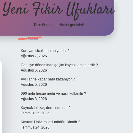
Yeni Fikir Ufukları
Taze önerilerle zihnini genişlet!
Sidebar
Son Yazılar
ilbet yeni giriş
ilbet mobil g
Kuruyan ciceklerle ne yapılır ?
Ağustos 7, 2026
Cahiliye döneminde geçim kaynakları nelerdir ?
Ağustos 6, 2026
Avcılar ne kadar para kazanıyor ?
Ağustos 5, 2026
690 nolu hesap nedir ve nasıl kullanılır ?
Ağustos 3, 2026
Kaynak teli kaç derecede erir ?
Temmuz 25, 2026
Kavram Üniversitesi müdürü kimdir ?
Temmuz 24, 2026