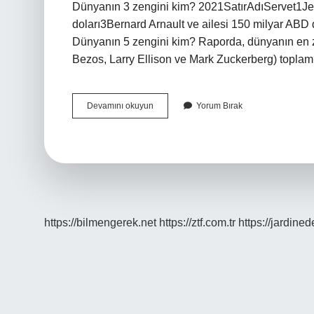
Dünyanın 3 zengini kim? 2021SatırAdıServet1Je
doları3Bernard Arnault ve ailesi 150 milyar ABD 
Dünyanın 5 zengini kim? Raporda, dünyanın en ze
Bezos, Larry Ellison ve Mark Zuckerberg) topla
Dunyanin
Devamını okuyun
Yorum Bırak
1
Zengini
Kim
https://bilmengerek.net
https://ztf.com.tr
https://jardine