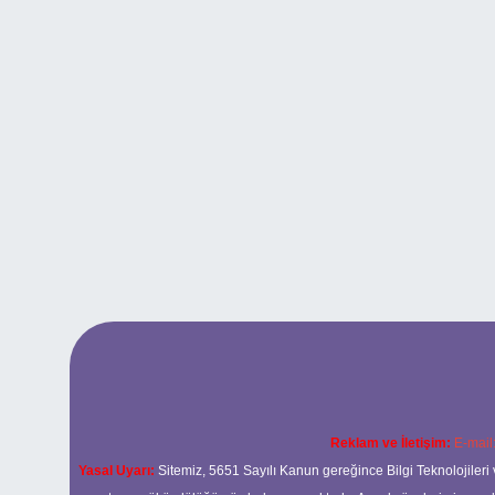
Reklam ve İletişim:
E-mail
Yasal Uyarı:
Sitemiz, 5651 Sayılı Kanun gereğince Bilgi Teknolojileri 