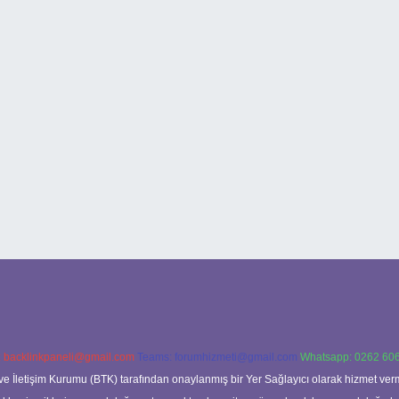
:
backlinkpaneli@gmail.com
Teams:
forumhizmeti@gmail.com
Whatsapp: 0262 606
ve İletişim Kurumu (BTK) tarafından onaylanmış bir Yer Sağlayıcı olarak hizmet verm