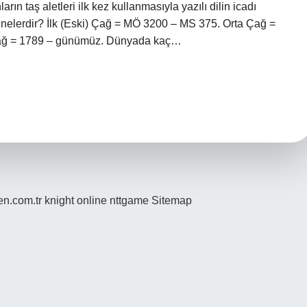
arın taş aletleri ilk kez kullanmasıyla yazılı dilin icadı
r nelerdir? İlk (Eski) Çağ = MÖ 3200 – MS 375. Orta Çağ =
Çağ = 1789 – günümüz. Dünyada kaç…
den.com.tr
knight online
nttgame
Sitemap