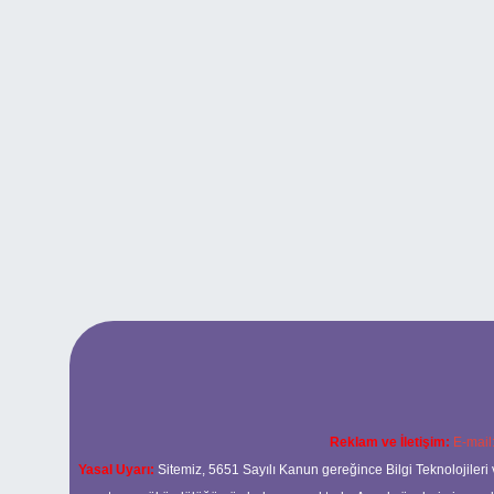
Reklam ve İletişim:
E-mail
Yasal Uyarı:
Sitemiz, 5651 Sayılı Kanun gereğince Bilgi Teknolojileri 