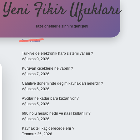
Yeni Fikir Ufukları
Taze önerilerle zihnini genişlet!
Sidebar
Son Yazılar
ilbet yeni giriş
ilbet mobil gi
Türkiye’de elektronik harp sistemi var mı ?
Ağustos 9, 2026
Kuruyan ciceklerle ne yapılır ?
Ağustos 7, 2026
Cahiliye döneminde geçim kaynakları nelerdir ?
Ağustos 6, 2026
Avcılar ne kadar para kazanıyor ?
Ağustos 5, 2026
690 nolu hesap nedir ve nasıl kullanılır ?
Ağustos 3, 2026
Kaynak teli kaç derecede erir ?
Temmuz 25, 2026