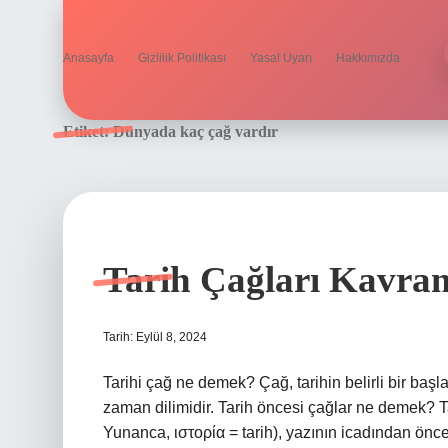
Anasayfa
Gizlilik Politikası
Yasal Uyarı
Hakkımızda
Etiket:
Dünyada kaç çağ vardır
Tarih Çağları Kavra
Tarih: Eylül 8, 2024
Tarihi çağ ne demek? Çağ, tarihin belirli bir baş
zaman dilimidir. Tarih öncesi çağlar ne demek? T
Yunanca, ιστορία = tarih), yazının icadından öncek