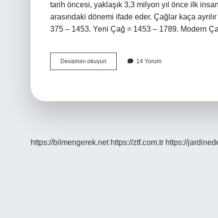
tarih öncesi, yaklaşık 3,3 milyon yıl önce ilk insanl
arasındaki dönemi ifade eder. Çağlar kaça ayrılı
375 – 1453. Yeni Çağ = 1453 – 1789. Modern 
Tarih
Devamını okuyun
14 Yorum
Çağları
Kavramı
Nedir
https://bilmengerek.net
https://ztf.com.tr
https://jardine