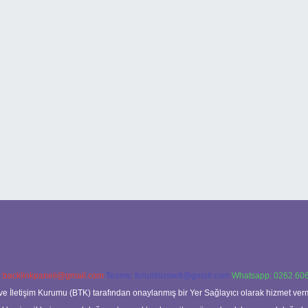
:
backlinkpaneli@gmail.com
Teams:
forumhizmeti@gmail.com
Whatsapp: 0262 606
ve İletişim Kurumu (BTK) tarafından onaylanmış bir Yer Sağlayıcı olarak hizmet verm