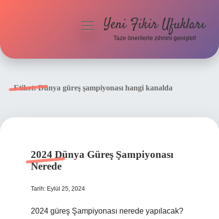
Yeni Fikir Ufukları
menüyü
aç
Taze önerilerle zihnini genişlet!
Anasayfa
Gizlilik Politikası
Etiket:
Dünya güreş şampiyonası hangi kanalda
Yasal Uyarı
Hakkımızda
2024 Dünya Güreş Şampiyonası
Nerede
Tarih: Eylül 25, 2024
2024 güreş Şampiyonası nerede yapılacak?