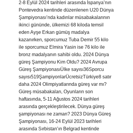
2-8 Eylül 2024 tarihleri ​​arasında İspanya’nın
Pontevedra kentinde düzenlenen U20 Dünya
Şampiyonası’nda kadınlar müsabakalarının
ikinci gününde, ülkemizi 68 kiloda temsil
eden Ayşe Erkan gümüş madalya
kazanırken, sporcumuz Tuba Demir 55 kilo
ile sporcumuz Elmira Yasin ise 76 kilo ile
bronz madalyanın sahibi oldu. 2024 Dünya
güreş Şampiyonu Kim Oldu? 2024 Avrupa
Güreş ŞampiyonasıÜlke sayısı36Sporcu
sayısı519ŞampiyonlarÜcretsizTürkiye8 satır
daha 2024 Olimpiyatlarında güreş var mı?
Güreş müsabakaları, Oyunların son
haftasında, 5-11 Ağustos 2024 tarihleri ​​
arasında gerçekleştirilecek. Dünya güreş
şampiyonası ne zaman? 2023 Dünya Güreş
Şampiyonası, 16-24 Eylül 2023 tarihleri ​​
arasında Sırbistan’ın Belgrad kentinde