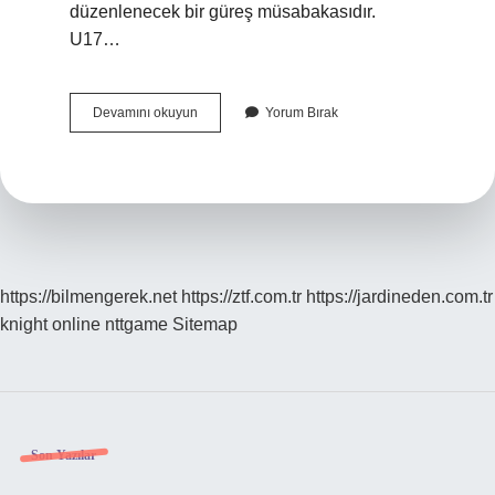
düzenlenecek bir güreş müsabakasıdır.
U17…
2024
Devamını okuyun
Yorum Bırak
Dünya
Güreş
Şampiyonası
Nerede
https://bilmengerek.net
https://ztf.com.tr
https://jardineden.com.tr
knight online
nttgame
Sitemap
Sidebar
Son Yazılar