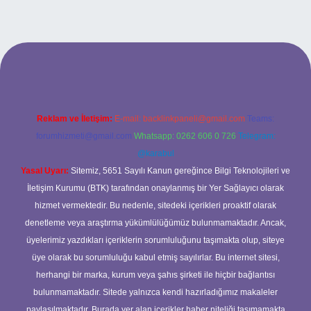
 mobil giriş
ilbet giriş adresi
www.betexper.xyz/
Reklam ve İletişim:
E-mail:
backlinkpaneli@gmail.com
Teams:
forumhizmeti@gmail.com
Whatsapp: 0262 606 0 726
Telegram:
@karabul
Yasal Uyarı:
Sitemiz, 5651 Sayılı Kanun gereğince Bilgi Teknolojileri ve
İletişim Kurumu (BTK) tarafından onaylanmış bir Yer Sağlayıcı olarak
hizmet vermektedir. Bu nedenle, sitedeki içerikleri proaktif olarak
denetleme veya araştırma yükümlülüğümüz bulunmamaktadır. Ancak,
üyelerimiz yazdıkları içeriklerin sorumluluğunu taşımakta olup, siteye
üye olarak bu sorumluluğu kabul etmiş sayılırlar. Bu internet sitesi,
herhangi bir marka, kurum veya şahıs şirketi ile hiçbir bağlantısı
bulunmamaktadır. Sitede yalnızca kendi hazırladığımız makaleler
paylaşılmaktadır. Burada yer alan içerikler haber niteliği taşımamakta