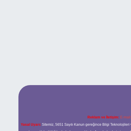
Reklam ve İletişim:
E-mail
Yasal Uyarı:
Sitemiz, 5651 Sayılı Kanun gereğince Bilgi Teknolojileri 