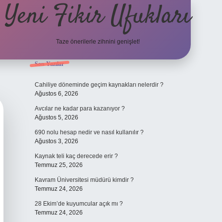
Yeni Fikir Ufukları
Taze önerilerle zihnini genişlet!
Sidebar
Son Yazılar
ilbet yeni giriş
ilbet mobil gi
Cahiliye döneminde geçim kaynakları nelerdir ?
Ağustos 6, 2026
Avcılar ne kadar para kazanıyor ?
Ağustos 5, 2026
690 nolu hesap nedir ve nasıl kullanılır ?
Ağustos 3, 2026
Kaynak teli kaç derecede erir ?
Temmuz 25, 2026
Kavram Üniversitesi müdürü kimdir ?
Temmuz 24, 2026
28 Ekim’de kuyumcular açık mı ?
Temmuz 24, 2026