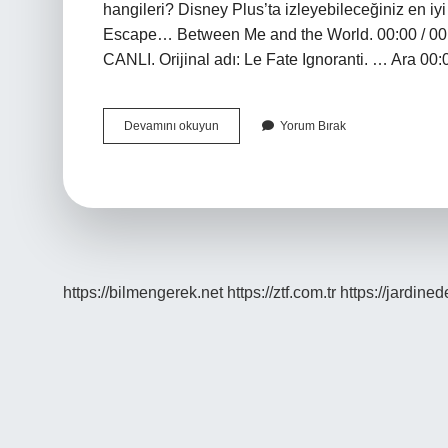
hangileri? Disney Plus’ta izleyebileceğiniz en iyi
Escape… Between Me and the World. 00:00 / 00:4
CANLI. Orijinal adı: Le Fate Ignoranti. … Ara 00
Disney
Devamını okuyun
Yorum Bırak
Plus
Hangi
Turk
Filmler
Var
https://bilmengerek.net
https://ztf.com.tr
https://jardine