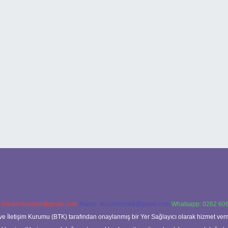
:
backlinkpaneli@gmail.com
Teams:
forumhizmeti@gmail.com
Whatsapp: 0262 606
ve İletişim Kurumu (BTK) tarafından onaylanmış bir Yer Sağlayıcı olarak hizmet verm