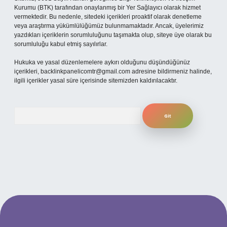
Kurumu (BTK) tarafından onaylanmış bir Yer Sağlayıcı olarak hizmet
vermektedir. Bu nedenle, sitedeki içerikleri proaktif olarak denetleme
veya araştırma yükümlülüğümüz bulunmamaktadır. Ancak, üyelerimiz
yazdıkları içeriklerin sorumluluğunu taşımakta olup, siteye üye olarak bu
sorumluluğu kabul etmiş sayılırlar.
Hukuka ve yasal düzenlemelere aykırı olduğunu düşündüğünüz
içerikleri,
backlinkpanelicomtr@gmail.com
adresine bildirmeniz halinde,
ilgili içerikler yasal süre içerisinde sitemizden kaldırılacaktır.
Arama
 mobil giriş
ilbet giriş adresi
www.betexper.xyz/