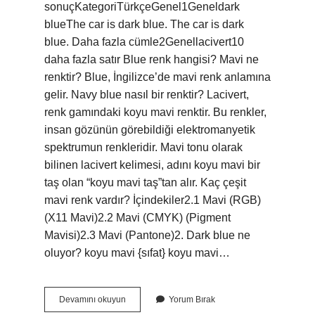
sonuçKategoriTürkçeGenel1Geneldark
blueThe car is dark blue. The car is dark
blue. Daha fazla cümle2Genellacivert10
daha fazla satır Blue renk hangisi? Mavi ne
renktir? Blue, İngilizce’de mavi renk anlamına
gelir. Navy blue nasıl bir renktir? Lacivert,
renk gamındaki koyu mavi renktir. Bu renkler,
insan gözünün görebildiği elektromanyetik
spektrumun renkleridir. Mavi tonu olarak
bilinen lacivert kelimesi, adını koyu mavi bir
taş olan “koyu mavi taş”tan alır. Kaç çeşit
mavi renk vardır? İçindekiler2.1 Mavi (RGB)
(X11 Mavi)2.2 Mavi (CMYK) (Pigment
Mavisi)2.3 Mavi (Pantone)2. Dark blue ne
oluyor? koyu mavi {sıfat} koyu mavi…
Dark
Devamını okuyun
Yorum Bırak
Blue