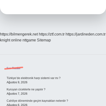
Nasıl
Bir
Renk
https://bilmengerek.net
https://ztf.com.tr
https://jardineden.com.tr
knight online
nttgame
Sitemap
Sidebar
Son Yazılar
Türkiye’de elektronik harp sistemi var mı ?
Ağustos 9, 2026
Kuruyan ciceklerle ne yapılır ?
Ağustos 7, 2026
Cahiliye döneminde geçim kaynakları nelerdir ?
Ağustos 6, 2026