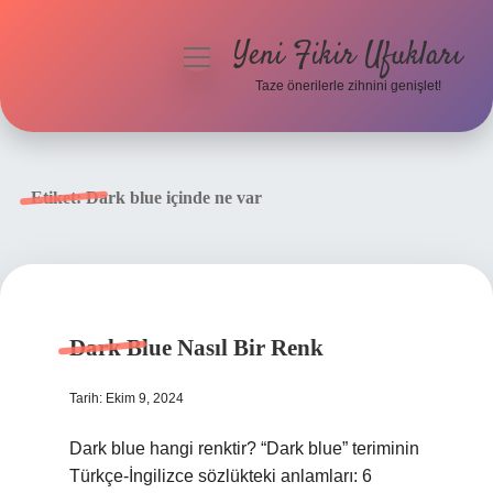
Yeni Fikir Ufukları
menüyü
aç
Taze önerilerle zihnini genişlet!
Anasayfa
Gizlilik Politikası
Etiket:
Dark blue içinde ne var
Yasal Uyarı
Hakkımızda
Dark Blue Nasıl Bir Renk
Tarih: Ekim 9, 2024
Dark blue hangi renktir? “Dark blue” teriminin
Türkçe-İngilizce sözlükteki anlamları: 6