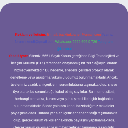
 mobil giriş
ilbet giriş adresi
www.betexper.xyz/
Reklam ve İletişim:
E-mail:
backlinkpaneli@gmail.com
Teams:
forumhizmeti@gmail.com
Whatsapp: 0262 606 0 726
Telegram:
@karabul
Yasal Uyarı:
Sitemiz, 5651 Sayılı Kanun gereğince Bilgi Teknolojileri ve
İletişim Kurumu (BTK) tarafından onaylanmış bir Yer Sağlayıcı olarak
hizmet vermektedir. Bu nedenle, sitedeki içerikleri proaktif olarak
denetleme veya araştırma yükümlülüğümüz bulunmamaktadır. Ancak,
üyelerimiz yazdıkları içeriklerin sorumluluğunu taşımakta olup, siteye
üye olarak bu sorumluluğu kabul etmiş sayılırlar. Bu internet sitesi,
herhangi bir marka, kurum veya şahıs şirketi ile hiçbir bağlantısı
bulunmamaktadır. Sitede yalnızca kendi hazırladığımız makaleler
paylaşılmaktadır. Burada yer alan içerikler haber niteliği taşımamakta
olup, gerçek kurum ve kişiler hakkında paylaşım yapılmamaktadır.
Gerçek kurum ve kişiler ile isim benzerlikleri tamamen tesadüfidir.