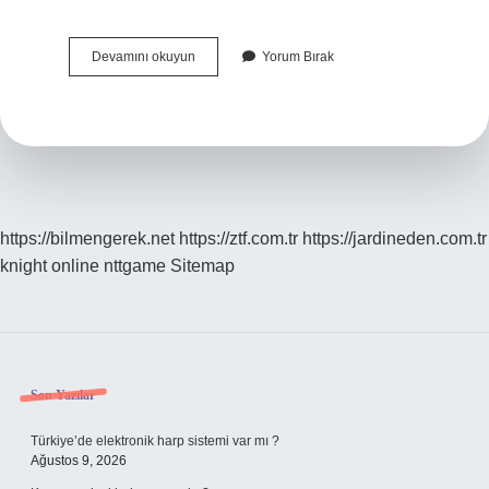
Çocuğun
Devamını okuyun
Yorum Bırak
Büyümesi
Ve
Gelişmesi
Hangi
Faktörlere
Bağlıdır
https://bilmengerek.net
https://ztf.com.tr
https://jardineden.com.tr
knight online
nttgame
Sitemap
Sidebar
Son Yazılar
Türkiye’de elektronik harp sistemi var mı ?
Ağustos 9, 2026