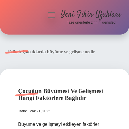
Yeni Fikir Ufukları
menüyü
aç
Taze önerilerle zihnini genişlet!
Anasayfa
Gizlilik Politikası
Etiket:
Çocuklarda büyüme ve gelişme nedir
Yasal Uyarı
Hakkımızda
Çocuğun Büyümesi Ve Gelişmesi
Hangi Faktörlere Bağlıdır
Tarih: Ocak 21, 2025
Büyüme ve gelişmeyi etkileyen faktörler