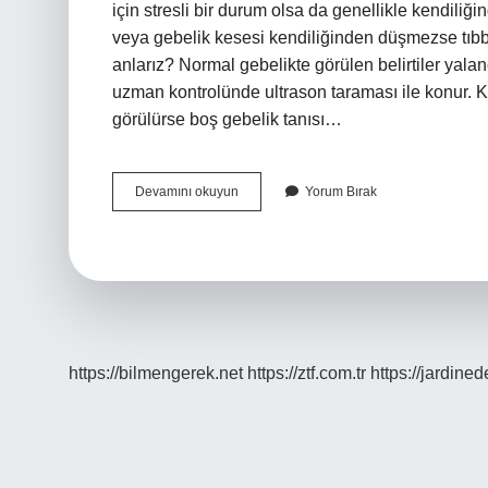
için stresli bir durum olsa da genellikle kendil
veya gebelik kesesi kendiliğinden düşmezse tıbb
anlarız? Normal gebelikte görülen belirtiler yalan
uzman kontrolünde ultrason taraması ile konur. 
görülürse boş gebelik tanısı…
Boş
Devamını okuyun
Yorum Bırak
Gebelik
Kendi
Kendine
Ne
Zaman
Düşer
https://bilmengerek.net
https://ztf.com.tr
https://jardine