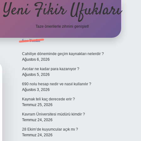
Yeni Fikir Ufukları
Taze önerilerle zihnini genişlet!
Sidebar
Son Yazılar
ilbet yeni giriş
ilbet mobil g
Cahiliye döneminde geçim kaynakları nelerdir ?
Ağustos 6, 2026
Avcılar ne kadar para kazanıyor ?
Ağustos 5, 2026
690 nolu hesap nedir ve nasıl kullanılır ?
Ağustos 3, 2026
Kaynak teli kaç derecede erir ?
Temmuz 25, 2026
Kavram Üniversitesi müdürü kimdir ?
Temmuz 24, 2026
28 Ekim’de kuyumcular açık mı ?
Temmuz 24, 2026