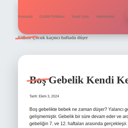
Anasayfa
Gizlilik Politikası
Yasal Uyarı
Hakkımızda
Etiket:
Çocuk kaçıncı haftada düşer
Boş Gebelik Kendi K
Tarih: Ekim 3, 2024
Boş gebelikte bebek ne zaman düşer? Yalancı ge
gelişmemiştir. Gebelik bir süre devam eder ve ard
gebeliğin 7. ve 12. haftaları arasında gerçekleş