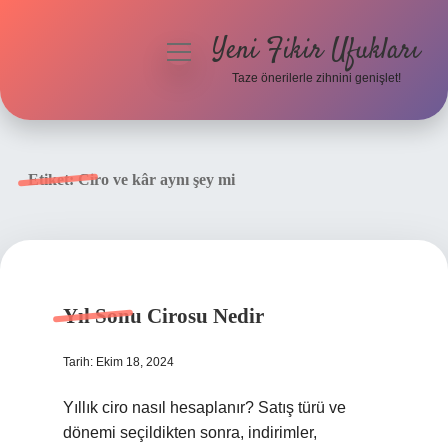
Yeni Fikir Ufukları
menüyü
aç
Taze önerilerle zihnini genişlet!
Anasayfa
Gizlilik Politikası
Etiket:
Ciro ve kâr aynı şey mi
Yasal Uyarı
Hakkımızda
Yıl Sonu Cirosu Nedir
Tarih: Ekim 18, 2024
Yıllık ciro nasıl hesaplanır? Satış türü ve
dönemi seçildikten sonra, indirimler,