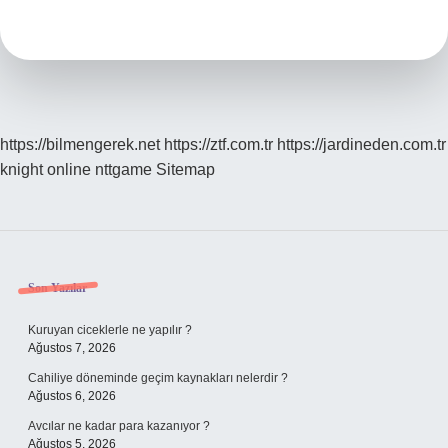
Cirosu
Nedir
https://bilmengerek.net
https://ztf.com.tr
https://jardineden.com.tr
knight online
nttgame
Sitemap
Sidebar
Son Yazılar
Kuruyan ciceklerle ne yapılır ?
Ağustos 7, 2026
Cahiliye döneminde geçim kaynakları nelerdir ?
Ağustos 6, 2026
Avcılar ne kadar para kazanıyor ?
Ağustos 5, 2026