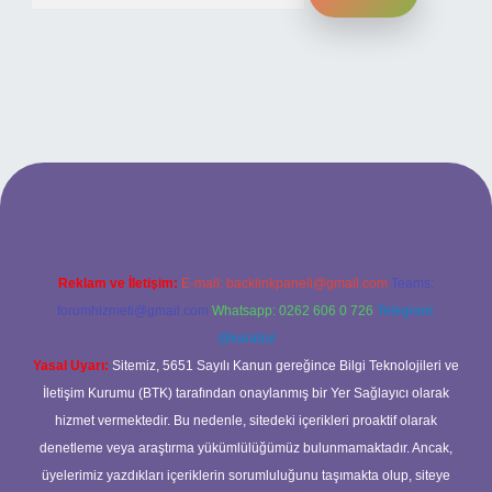
obil giriş
ilbet giriş adresi
www.betexper.xyz/
Reklam ve İletişim:
E-mail:
backlinkpaneli@gmail.com
Teams:
forumhizmeti@gmail.com
Whatsapp: 0262 606 0 726
Telegram:
@karabul
Yasal Uyarı:
Sitemiz, 5651 Sayılı Kanun gereğince Bilgi Teknolojileri ve
İletişim Kurumu (BTK) tarafından onaylanmış bir Yer Sağlayıcı olarak
hizmet vermektedir. Bu nedenle, sitedeki içerikleri proaktif olarak
denetleme veya araştırma yükümlülüğümüz bulunmamaktadır. Ancak,
üyelerimiz yazdıkları içeriklerin sorumluluğunu taşımakta olup, siteye