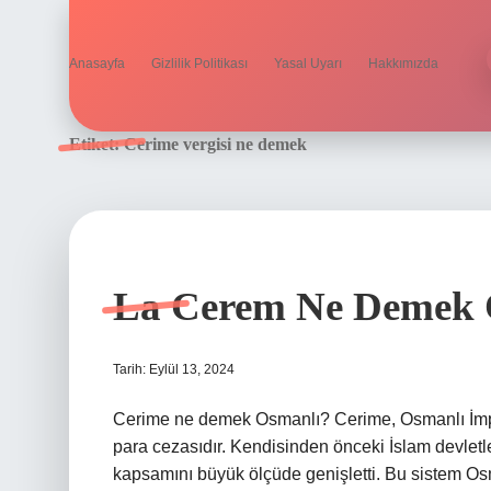
Anasayfa
Gizlilik Politikası
Yasal Uyarı
Hakkımızda
Etiket:
Cerime vergisi ne demek
La Cerem Ne Demek 
Tarih: Eylül 13, 2024
Cerime ne demek Osmanlı? Cerime, Osmanlı İmparat
para cezasıdır. Kendisinden önceki İslam devletl
kapsamını büyük ölçüde genişletti. Bu sistem Osma