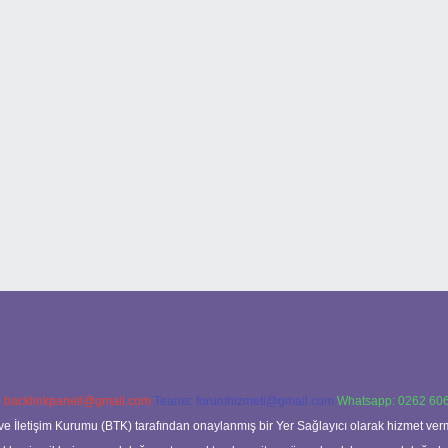
:
backlinkpaneli@gmail.com
Teams:
forumhizmeti@gmail.com
Whatsapp: 0262 606
ve İletişim Kurumu (BTK) tarafından onaylanmış bir Yer Sağlayıcı olarak hizmet verm