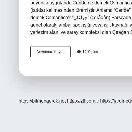
boyunca uygulandı. Cerîde ne demek Osmanlıca? Kök
(jarida) kelimesinden türemiştir. Anlamı: “Ceride
demek Osmanlıca? “چراغان” (çerâqân) Farsçada “aydınlatıcı, lamba” anlamına gelir. Anlamı: “Çerağan”
genel olarak lamba, spot ışığı veya ışık kaynağı
yerleşim alanı ve saray kompleksi olan Çırağan
La
Devamını okuyun
12 Yorum
Cerem
Ne
Demek
Osmanlıca
https://bilmengerek.net
https://ztf.com.tr
https://jardine