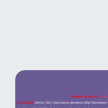
Reklam ve İletişim:
E-mail
Yasal Uyarı:
Sitemiz, 5651 Sayılı Kanun gereğince Bilgi Teknolojileri 