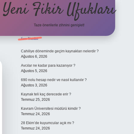
Yeni Fikir Ufukları
Taze önerilerle zihnini genişlet!
Sidebar
Son Yazılar
ilbet yeni giriş
ilbet mobil gi
Cahiliye döneminde geçim kaynakları nelerdir ?
Ağustos 6, 2026
Avcılar ne kadar para kazanıyor ?
Ağustos 5, 2026
690 nolu hesap nedir ve nasıl kullanılır ?
Ağustos 3, 2026
Kaynak teli kaç derecede erir ?
Temmuz 25, 2026
Kavram Üniversitesi müdürü kimdir ?
Temmuz 24, 2026
28 Ekim’de kuyumcular açık mı ?
Temmuz 24, 2026