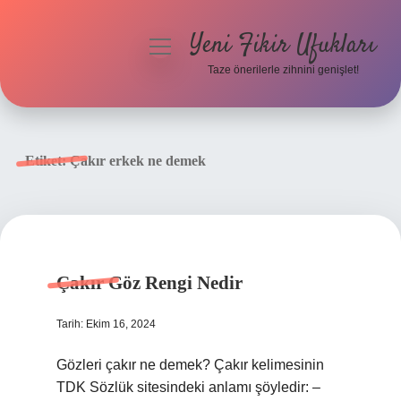
Yeni Fikir Ufukları
menüyü
aç
Taze önerilerle zihnini genişlet!
Anasayfa
Gizlilik Politikası
Etiket:
Çakır erkek ne demek
Yasal Uyarı
Hakkımızda
Çakır Göz Rengi Nedir
Tarih: Ekim 16, 2024
Gözleri çakır ne demek? Çakır kelimesinin
TDK Sözlük sitesindeki anlamı şöyledir: –