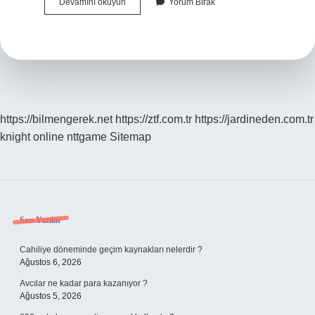
Çakır
Devamını okuyun
Yorum Bırak
Göz
Rengi
Nedir
https://bilmengerek.net
https://ztf.com.tr
https://jardineden.com.tr
knight online
nttgame
Sitemap
Sidebar
Son Yazılar
Cahiliye döneminde geçim kaynakları nelerdir ?
Ağustos 6, 2026
Avcılar ne kadar para kazanıyor ?
Ağustos 5, 2026