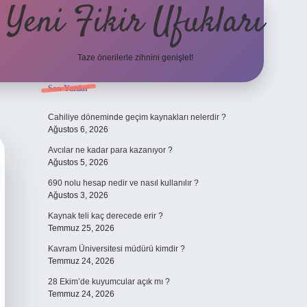
Yeni Fikir Ufukları
Taze önerilerle zihnini genişlet!
Sidebar
Son Yazılar
ilbet yeni giriş
ilbet mobil gi
Cahiliye döneminde geçim kaynakları nelerdir ?
Ağustos 6, 2026
Avcılar ne kadar para kazanıyor ?
Ağustos 5, 2026
690 nolu hesap nedir ve nasıl kullanılır ?
Ağustos 3, 2026
Kaynak teli kaç derecede erir ?
Temmuz 25, 2026
Kavram Üniversitesi müdürü kimdir ?
Temmuz 24, 2026
28 Ekim’de kuyumcular açık mı ?
Temmuz 24, 2026