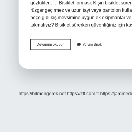
gözlükleri: … Bisiklet forması: Kışın bisiklet sür
rüzgar geçirmez ve uzun tayt veya pantolon kullan
peçe gibi kış mevsimine uygun ek ekipmanlar ve diğ
takmalıyız? Bisiklet sürerken güvenliğiniz için kask
Bisiklete
Devamını okuyun
Yorum Bırak
Binerken
Ne
Giymeli
https://bilmengerek.net
https://ztf.com.tr
https://jardine