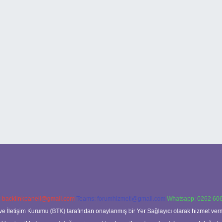
:
backlinkpaneli@gmail.com
Teams:
forumhizmeti@gmail.com
Whatsapp: 0262 606
ve İletişim Kurumu (BTK) tarafından onaylanmış bir Yer Sağlayıcı olarak hizmet verm