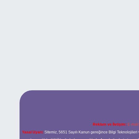
Reklam ve İletişim:
E-mail
Yasal Uyarı:
Sitemiz, 5651 Sayılı Kanun gereğince Bilgi Teknolojileri 