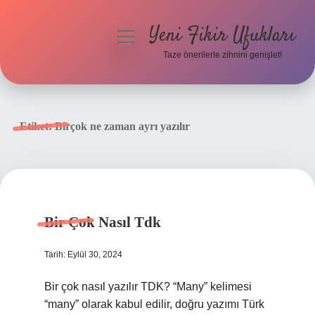
Yeni Fikir Ufukları
menüyü
aç
Taze önerilerle zihnini genişlet!
Anasayfa
Gizlilik Politikası
Etiket:
Birçok ne zaman ayrı yazılır
Yasal Uyarı
Hakkımızda
Bir Çok Nasıl Tdk
Tarih: Eylül 30, 2024
Bir çok nasıl yazılır TDK? “Many” kelimesi
“many” olarak kabul edilir, doğru yazımı Türk