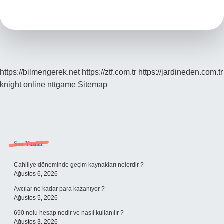
Nasıl
Tdk
https://bilmengerek.net
https://ztf.com.tr
https://jardineden.com.tr
knight online
nttgame
Sitemap
Sidebar
Son Yazılar
Cahiliye döneminde geçim kaynakları nelerdir ?
Ağustos 6, 2026
Avcılar ne kadar para kazanıyor ?
Ağustos 5, 2026
690 nolu hesap nedir ve nasıl kullanılır ?
Ağustos 3, 2026