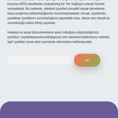
Kurumu (BTK) tarafından onaylanmış bir Yer Sağlayıcı olarak hizmet
vermektedir. Bu nedenle, sitedeki içerikleri proaktif olarak denetleme
veya araştırma yükümlülüğümüz bulunmamaktadır. Ancak, üyelerimiz
yazdıkları içeriklerin sorumluluğunu taşımakta olup, siteye üye olarak bu
sorumluluğu kabul etmiş sayılırlar.
Hukuka ve yasal düzenlemelere aykırı olduğunu düşündüğünüz
içerikleri,
backlinkpanelicomtr@gmail.com
adresine bildirmeniz halinde,
ilgili içerikler yasal süre içerisinde sitemizden kaldırılacaktır.
Arama
 mobil giriş
ilbet giriş adresi
www.betexper.xyz/