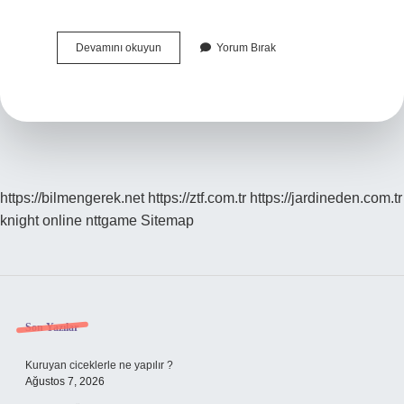
Çapraşık
Devamını okuyun
Yorum Bırak
Olmak
Ne
Demek
https://bilmengerek.net
https://ztf.com.tr
https://jardineden.com.tr
knight online
nttgame
Sitemap
Sidebar
Son Yazılar
Kuruyan ciceklerle ne yapılır ?
Ağustos 7, 2026