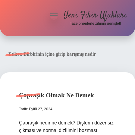
Yeni Fikir Ufukları
menüyü
aç
Taze önerilerle zihnini genişlet!
Anasayfa
Gizlilik Politikası
Etiket:
Birbirinin içine girip karışmış nedir
Yasal Uyarı
Hakkımızda
Çapraşık Olmak Ne Demek
Tarih: Eylül 27, 2024
Çapraşık nedir ne demek? Dişlerin düzensiz
çıkması ve normal dizilimini bozması