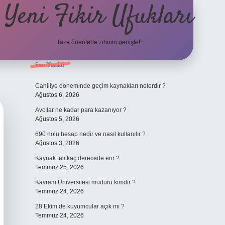
Yeni Fikir Ufukları
Taze önerilerle zihnini genişlet!
Sidebar
Son Yazılar
ilbet yeni giriş
ilbet mobil gi
Cahiliye döneminde geçim kaynakları nelerdir ?
Ağustos 6, 2026
Avcılar ne kadar para kazanıyor ?
Ağustos 5, 2026
690 nolu hesap nedir ve nasıl kullanılır ?
Ağustos 3, 2026
Kaynak teli kaç derecede erir ?
Temmuz 25, 2026
Kavram Üniversitesi müdürü kimdir ?
Temmuz 24, 2026
28 Ekim’de kuyumcular açık mı ?
Temmuz 24, 2026