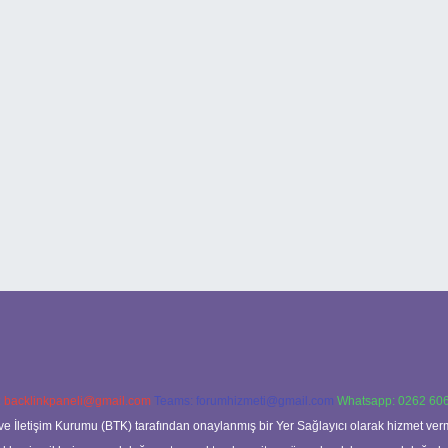
:
backlinkpaneli@gmail.com
Teams:
forumhizmeti@gmail.com
Whatsapp: 0262 606
ve İletişim Kurumu (BTK) tarafından onaylanmış bir Yer Sağlayıcı olarak hizmet verm