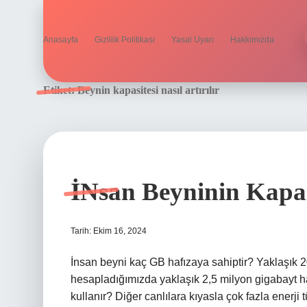
Anasayfa
Gizlilik Politikası
Yasal Uyarı
Hakkımızda
Etiket:
Beynin kapasitesi nasıl artırılır
İNsan Beyninin Kapa
Tarih: Ekim 16, 2024
İnsan beyni kaç GB hafızaya sahiptir? Yaklaşık 20
hesapladığımızda yaklaşık 2,5 milyon gigabayt ha
kullanır? Diğer canlılara kıyasla çok fazla ener