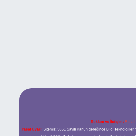
Reklam ve İletişim:
E-mail
Yasal Uyarı:
Sitemiz, 5651 Sayılı Kanun gereğince Bilgi Teknolojileri 