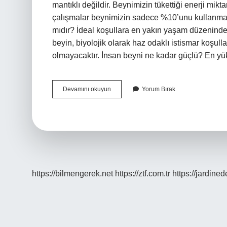
mantıklı değildir. Beynimizin tükettiği enerji mikt
çalışmalar beynimizin sadece %10’unu kullanmadı
mıdır? İdeal koşullara en yakın yaşam düzeninde
beyin, biyolojik olarak haz odaklı istismar koşull
olmayacaktır. İnsan beyni ne kadar güçlü? En y
İNsan
Devamını okuyun
Yorum Bırak
Beyninin
Kapasitesi
Ne
Kadardır
https://bilmengerek.net
https://ztf.com.tr
https://jardine