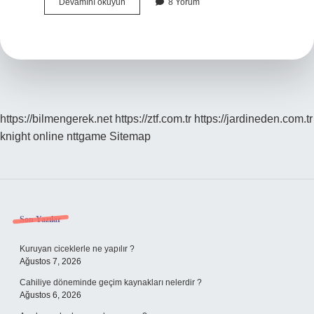
Beyin
Devamını okuyun
8 Yorum
Tümörü
Çınlama
Yapar
Mı
https://bilmengerek.net
https://ztf.com.tr
https://jardineden.com.tr
knight online
nttgame
Sitemap
Sidebar
Son Yazılar
Kuruyan ciceklerle ne yapılır ?
Ağustos 7, 2026
Cahiliye döneminde geçim kaynakları nelerdir ?
Ağustos 6, 2026