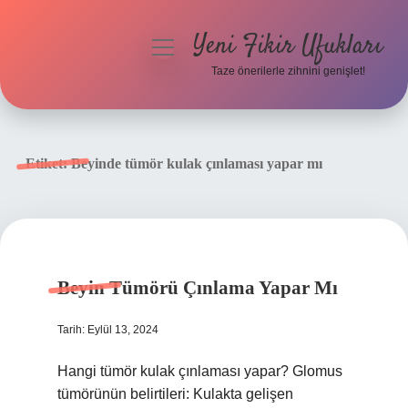
Yeni Fikir Ufukları
menüyü
aç
Taze önerilerle zihnini genişlet!
Anasayfa
Gizlilik Politikası
Etiket:
Beyinde tümör kulak çınlaması yapar mı
Yasal Uyarı
Hakkımızda
Beyin Tümörü Çınlama Yapar Mı
Tarih: Eylül 13, 2024
Hangi tümör kulak çınlaması yapar? Glomus
tümörünün belirtileri: Kulakta gelişen