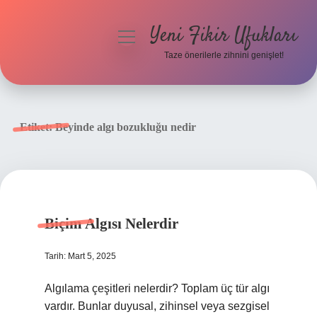
Yeni Fikir Ufukları
menüyü
aç
Taze önerilerle zihnini genişlet!
Anasayfa
Gizlilik Politikası
Etiket:
Beyinde algı bozukluğu nedir
Yasal Uyarı
Hakkımızda
Biçim Algısı Nelerdir
Tarih: Mart 5, 2025
Algılama çeşitleri nelerdir? Toplam üç tür algı
vardır. Bunlar duyusal, zihinsel veya sezgisel