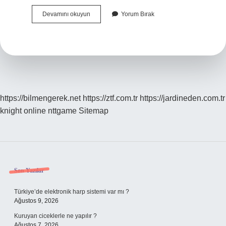
Biçim
Devamını okuyun
Yorum Bırak
Algısı
Nelerdir
https://bilmengerek.net
https://ztf.com.tr
https://jardineden.com.tr
knight online
nttgame
Sitemap
Sidebar
Son Yazılar
Türkiye’de elektronik harp sistemi var mı ?
Ağustos 9, 2026
Kuruyan ciceklerle ne yapılır ?
Ağustos 7, 2026