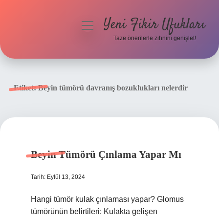
Yeni Fikir Ufukları
menüyü
aç
Taze önerilerle zihnini genişlet!
Anasayfa
Gizlilik Politikası
Etiket:
Beyin tümörü davranış bozuklukları nelerdir
Yasal Uyarı
Hakkımızda
Beyin Tümörü Çınlama Yapar Mı
Tarih: Eylül 13, 2024
Hangi tümör kulak çınlaması yapar? Glomus
tümörünün belirtileri: Kulakta gelişen