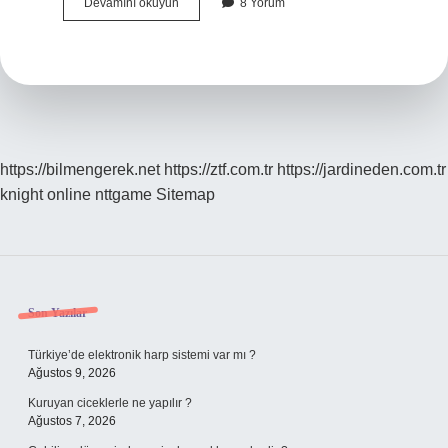
Beyin
Devamını okuyun
8 Yorum
Tümörü
Çınlama
Yapar
Mı
https://bilmengerek.net
https://ztf.com.tr
https://jardineden.com.tr
knight online
nttgame
Sitemap
Sidebar
Son Yazılar
Türkiye’de elektronik harp sistemi var mı ?
Ağustos 9, 2026
Kuruyan ciceklerle ne yapılır ?
Ağustos 7, 2026