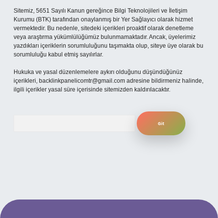
Sitemiz, 5651 Sayılı Kanun gereğince Bilgi Teknolojileri ve İletişim
Kurumu (BTK) tarafından onaylanmış bir Yer Sağlayıcı olarak hizmet
vermektedir. Bu nedenle, sitedeki içerikleri proaktif olarak denetleme
veya araştırma yükümlülüğümüz bulunmamaktadır. Ancak, üyelerimiz
yazdıkları içeriklerin sorumluluğunu taşımakta olup, siteye üye olarak bu
sorumluluğu kabul etmiş sayılırlar.
Hukuka ve yasal düzenlemelere aykırı olduğunu düşündüğünüz
içerikleri,
backlinkpanelicomtr@gmail.com
adresine bildirmeniz halinde,
ilgili içerikler yasal süre içerisinde sitemizden kaldırılacaktır.
Arama
ş
ilbet mobil giriş
ilbet giriş adresi
www.betexper.xyz/