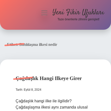
Yeni Fikir Ufukları
menüyü
aç
Taze önerilerle zihnini genişlet!
Anasayfa
Gizlilik Politikası
Etiket:
Batılılaşma ilkesi nedir
Yasal Uyarı
Hakkımızda
Çağdaşlık Hangi Ilkeye Girer
Tarih: Eylül 8, 2024
Çağdaşlık hangi ilke ile ilgilidir?
Çağdaşlaşma ilkesi aynı zamanda ulusal