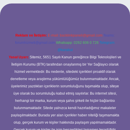
ilbet mobil giriş
ilbet giriş adresi
www.betexper.xyz/
Reklam ve İletişim:
E-mail:
backlinkpaneli@gmail.com
Teams:
forumhizmeti@gmail.com
Whatsapp: 0262 606 0 726
Telegram:
@karabul
Yasal Uyarı:
Sitemiz, 5651 Sayılı Kanun gereğince Bilgi Teknolojileri ve
İletişim Kurumu (BTK) tarafından onaylanmış bir Yer Sağlayıcı olarak
hizmet vermektedir. Bu nedenle, sitedeki içerikleri proaktif olarak
denetleme veya araştırma yükümlülüğümüz bulunmamaktadır. Ancak,
üyelerimiz yazdıkları içeriklerin sorumluluğunu taşımakta olup, siteye
üye olarak bu sorumluluğu kabul etmiş sayılırlar. Bu internet sitesi,
herhangi bir marka, kurum veya şahıs şirketi ile hiçbir bağlantısı
bulunmamaktadır. Sitede yalnızca kendi hazırladığımız makaleler
paylaşılmaktadır. Burada yer alan içerikler haber niteliği taşımamakta
olup, gerçek kurum ve kişiler hakkında paylaşım yapılmamaktadır.
Gerçek kurum ve kişiler ile isim benzerlikleri tamamen tesadüfidir.