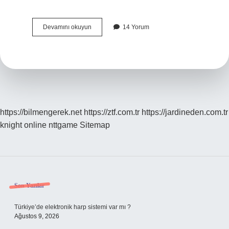
Çağdaşlık
Devamını okuyun
14 Yorum
Hangi
Ilkeye
Girer
https://bilmengerek.net
https://ztf.com.tr
https://jardineden.com.tr
knight online
nttgame
Sitemap
Sidebar
Son Yazılar
Türkiye’de elektronik harp sistemi var mı ?
Ağustos 9, 2026